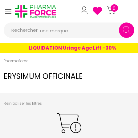
un conseil
Pharmaforce Grande Pharmacie 
0
un produit
Rechercher
une marque
LIQUIDATION Uriage Age Lift -30%
Pharmaforce
ERYSIMUM OFFICINALE
Réinitialiser les filtres