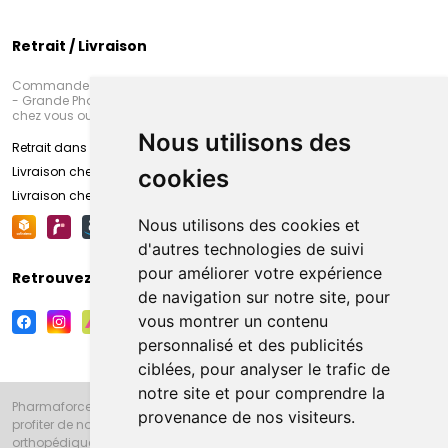
Retrait / Livraison
Commandez en ligne et venez chercher votre commande à Amiens
- Grande Pharmacie d’Amiens (Fachon) ou recevez-là rapidement
chez vous ou en point retrait
Nous utilisons des
Retrait dans la pharmacie d’Amiens
Livraison chez vous
cookies
Livraison chez votre commerçant
Nous utilisons des cookies et
d'autres technologies de suivi
pour améliorer votre expérience
Retrouvez-nous sur vos réseaux sociaux
de navigation sur notre site, pour
vous montrer un contenu
personnalisé et des publicités
ciblées, pour analyser le trafic de
notre site et pour comprendre la
Pharmaforce.fr et la Grande Pharmacie d’Amiens vous souhaitent de
provenance de nos visiteurs.
profiter de notre accueil, de nos conseils pharmaceutiques,
orthopédiques, homéopathiques, parapharmaceutiques, beauté et