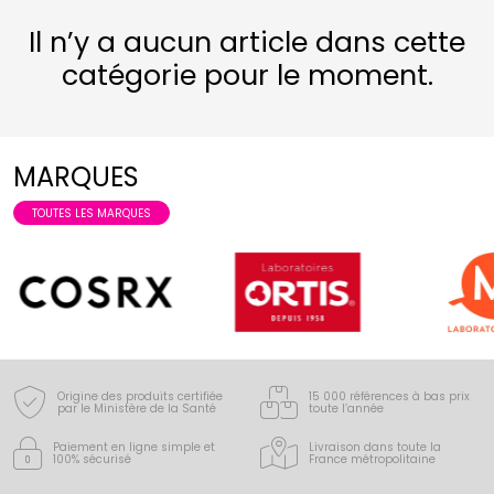
Il n’y a aucun article dans cette
catégorie pour le moment.
MARQUES
TOUTES LES MARQUES
Origine des produits certifiée
15 000 références à bas prix
par le Ministère de la Santé
toute l’année
Paiement en ligne simple
et
Livraison dans toute la
100% sécurisé
France
métropolitaine