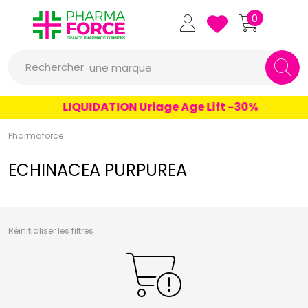
un conseil
Pharmaforce Grande Pharmacie 
0
un produit
Rechercher
une marque
LIQUIDATION Uriage Age Lift -30%
Pharmaforce
ECHINACEA PURPUREA
Réinitialiser les filtres