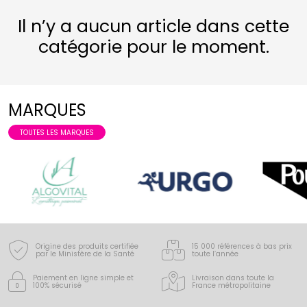
Il n’y a aucun article dans cette
catégorie pour le moment.
MARQUES
TOUTES LES MARQUES
Origine des produits certifiée
15 000 références à bas prix
par le Ministère de la Santé
toute l’année
Paiement en ligne simple
et
Livraison dans toute la
100% sécurisé
France
métropolitaine