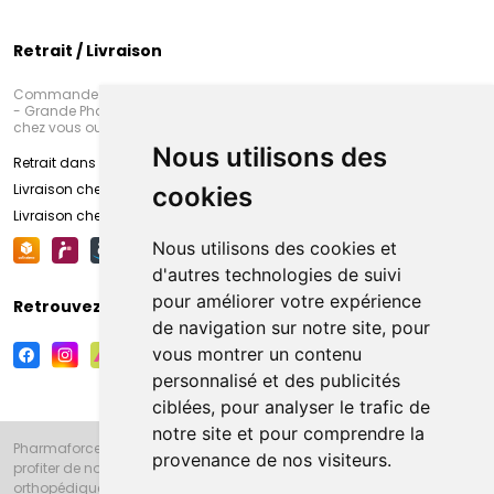
Retrait / Livraison
Commandez en ligne et venez chercher votre commande à Amiens
- Grande Pharmacie d’Amiens (Fachon) ou recevez-là rapidement
chez vous ou en point retrait
Nous utilisons des
Retrait dans la pharmacie d’Amiens
Livraison chez vous
cookies
Livraison chez votre commerçant
Nous utilisons des cookies et
d'autres technologies de suivi
pour améliorer votre expérience
Retrouvez-nous sur vos réseaux sociaux
de navigation sur notre site, pour
vous montrer un contenu
personnalisé et des publicités
ciblées, pour analyser le trafic de
notre site et pour comprendre la
Pharmaforce.fr et la Grande Pharmacie d’Amiens vous souhaitent de
provenance de nos visiteurs.
profiter de notre accueil, de nos conseils pharmaceutiques,
orthopédiques, homéopathiques, parapharmaceutiques, beauté et