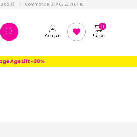
du colis)
|
Commande-SAV 03 22 71 64 16
0
Compte
Panier
e Age Lift -30%