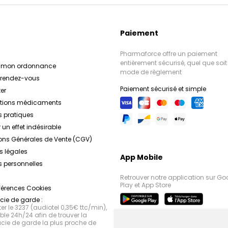
Paiement
Pharmaforce offre un paiement
entièrement sécurisé, quel que soit 
r mon ordonnance
mode de règlement
e rendez-vous
Paiement sécurisé et simple
er
ations médicaments
s pratiques
 un effet indésirable
ons Générales de Vente (CGV)
s légales
App Mobile
 personnelles
Retrouver notre application sur Go
Play et App Store
férences Cookies
ie de garde :
r le 3237 (audiotel 0,35€ ttc/min),
le 24h/24 afin de trouver la
ie de garde la plus proche de