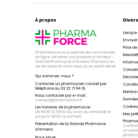
À propos
Divers
Lexique
Envoye
Prise d
Pharmaforce vous permet de commander
Newslett
en ligne, de retirer vos produits à Amiens -
Grande Pharmacie d’Amiens (Fachon) ou
Inform
de les recevoir chez vous ou en point retrait
Conseil
Qui sommes-nous ?
Déclarer
Contacter un pharmacien conseil par
Conditi
téléphone au 03 22 71 64 16
Mention
Nous contacter par e-mail :
Données
contact
@
pharmaforce.fr
Cookies
Les horaires de la pharmacie :
de 8h30 à 19h30 du lundi au vendredi et
Mes pré
jusqu’à 19h00 le samedi
Pharmac
Présentation de la Grande Pharmacie
Contacte
d’Amiens
accessib
pharmac
Nous situer