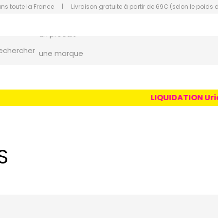
ans toute la France
|
Livraison gratuite à partir de 69€ (selon le poids 
un conseil
un produit
orce Grande Pharmacie Amiens Fachon
echercher
une marque
LIQUIDATION Uriag
S