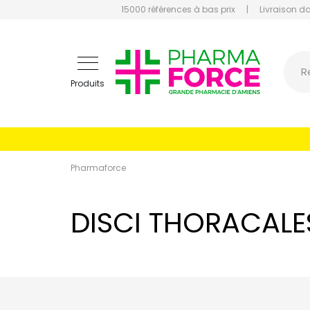
15000 références à bas prix
|
Livraison d
Pharmaf
R
Produits
Pharmaforce
DISCI THORACALE