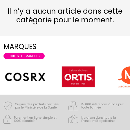
Il n’y a aucun article dans cette
catégorie pour le moment.
MARQUES
TOUTES LES MARQUES
Origine des produits certifiée
15 000 références à bas prix
par le Ministère de la Santé
toute l’année
Paiement en ligne simple
et
Livraison dans toute la
100% sécurisé
France
métropolitaine