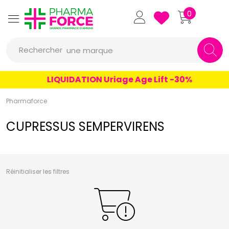
un conseil
Pharmaforce Grande Pharmacie 
0
un produit
Rechercher
une marque
LIQUIDATION Uriage Age Lift -30%
Pharmaforce
CUPRESSUS SEMPERVIRENS
Réinitialiser les filtres