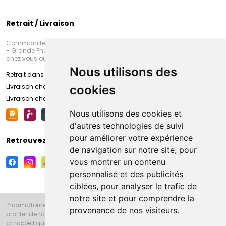
Retrait / Livraison
Commandez en ligne et venez chercher votre commande à Amiens
- Grande Pharmacie d’Amiens (Fachon) ou recevez-là rapidement
chez vous ou en point retrait
Nous utilisons des
Retrait dans la pharmacie d’Amiens
Livraison chez vous
cookies
Livraison chez votre commerçant
Nous utilisons des cookies et
d'autres technologies de suivi
pour améliorer votre expérience
Retrouvez-nous sur vos réseaux sociaux
de navigation sur notre site, pour
vous montrer un contenu
personnalisé et des publicités
ciblées, pour analyser le trafic de
notre site et pour comprendre la
Pharmaforce.fr et la Grande Pharmacie d’Amiens vous souhaitent de
provenance de nos visiteurs.
profiter de notre accueil, de nos conseils pharmaceutiques,
orthopédiques, homéopathiques, parapharmaceutiques, beauté et