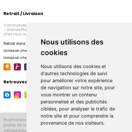
Retrait / Livraison
Commandez en ligne et venez chercher votre commande à Amiens
- Grande Pharmacie d’Amiens (Fachon) ou recevez-là rapidement
chez vous ou en point retrait
Nous utilisons des
Retrait dans la pharmacie d’Amiens
Livraison chez vous
cookies
Livraison chez votre commerçant
Nous utilisons des cookies et
d'autres technologies de suivi
pour améliorer votre expérience
Retrouvez-nous sur vos réseaux sociaux
de navigation sur notre site, pour
vous montrer un contenu
personnalisé et des publicités
ciblées, pour analyser le trafic de
notre site et pour comprendre la
Pharmaforce.fr et la Grande Pharmacie d’Amiens vous souhaitent de
provenance de nos visiteurs.
profiter de notre accueil, de nos conseils pharmaceutiques,
orthopédiques, homéopathiques, parapharmaceutiques, beauté et