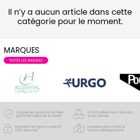
Il n’y a aucun article dans cette
catégorie pour le moment.
MARQUES
TOUTES LES MARQUES
Origine des produits certifiée
15 000 références à bas prix
par le Ministère de la Santé
toute l’année
Paiement en ligne simple
et
Livraison dans toute la
100% sécurisé
France
métropolitaine