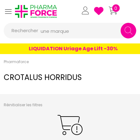
un conseil
Pharmaforce Grande Pharmacie 
0
un produit
Rechercher
une marque
LIQUIDATION Uriage Age Lift -30%
Pharmaforce
CROTALUS HORRIDUS
Réinitialiser les filtres