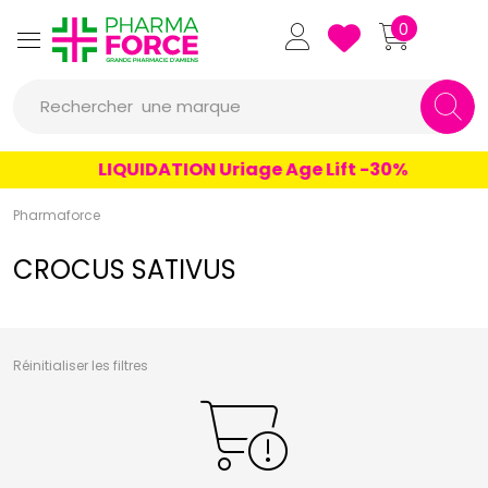
un conseil
Pharmaforce Grande Pharmacie 
0
un produit
Rechercher
une marque
LIQUIDATION Uriage Age Lift -30%
Pharmaforce
CROCUS SATIVUS
Réinitialiser les filtres