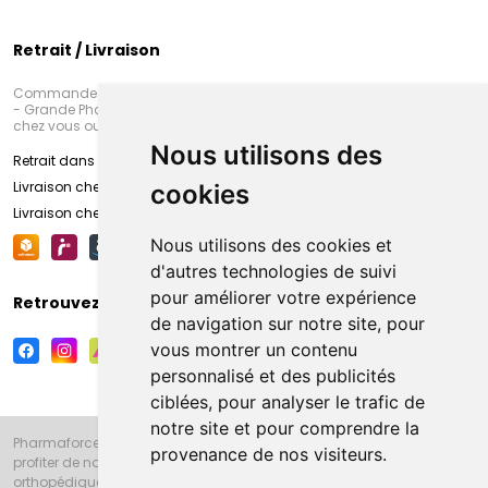
Retrait / Livraison
Commandez en ligne et venez chercher votre commande à Amiens
- Grande Pharmacie d’Amiens (Fachon) ou recevez-là rapidement
chez vous ou en point retrait
Nous utilisons des
Retrait dans la pharmacie d’Amiens
Livraison chez vous
cookies
Livraison chez votre commerçant
Nous utilisons des cookies et
d'autres technologies de suivi
pour améliorer votre expérience
Retrouvez-nous sur vos réseaux sociaux
de navigation sur notre site, pour
vous montrer un contenu
personnalisé et des publicités
ciblées, pour analyser le trafic de
notre site et pour comprendre la
Pharmaforce.fr et la Grande Pharmacie d’Amiens vous souhaitent de
provenance de nos visiteurs.
profiter de notre accueil, de nos conseils pharmaceutiques,
orthopédiques, homéopathiques, parapharmaceutiques, beauté et