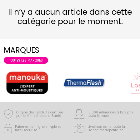
Il n’y a aucun article dans cette
catégorie pour le moment.
MARQUES
TOUTES LES MARQUES
Origine des produits certifiée
15 000 références à bas prix
par le Ministère de la Santé
toute l’année
Paiement en ligne simple
et
Livraison dans toute la
100% sécurisé
France
métropolitaine