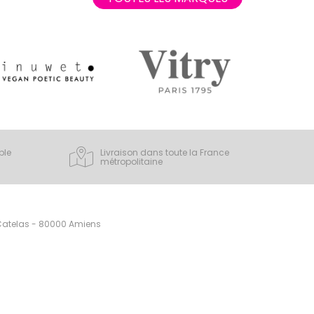
ple
Livraison dans toute la France
métropolitaine
 Catelas - 80000 Amiens