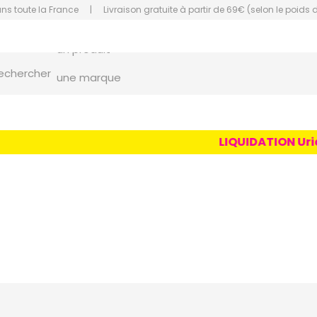
ans toute la France
|
Livraison gratuite à partir de 69€ (selon le poids 
un conseil
un produit
orce Grande Pharmacie Amiens Fachon
echercher
une marque
LIQUIDATION Uriag