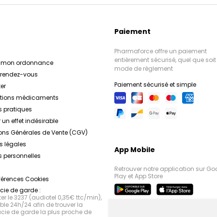
Paiement
Pharmaforce offre un paiement
entièrement sécurisé, quel que soit 
r mon ordonnance
mode de règlement
e rendez-vous
Paiement sécurisé et simple
er
ations médicaments
s pratiques
 un effet indésirable
ons Générales de Vente (CGV)
s légales
App Mobile
 personnelles
Retrouver notre application sur Go
Play et App Store
férences Cookies
ie de garde :
r le 3237 (audiotel 0,35€ ttc/min),
le 24h/24 afin de trouver la
ie de garde la plus proche de