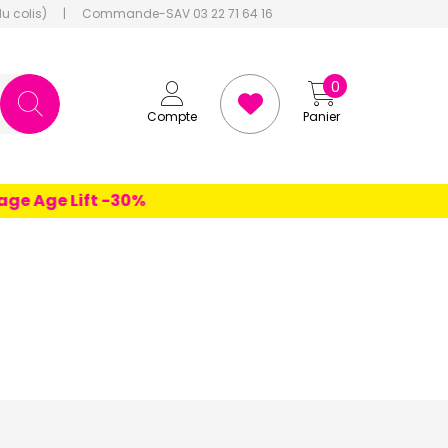
du colis)
|
Commande-SAV 03 22 71 64 16
0
Compte
Panier
e Age Lift -30%