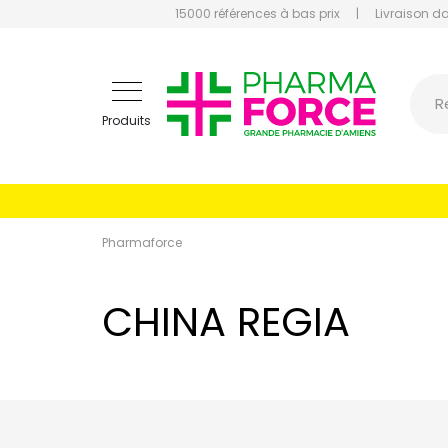
15000 références à bas prix
|
Livraison d
Pharmaf
R
Produits
Pharmaforce
CHINA REGIA