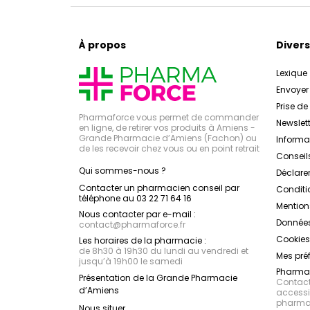
À propos
Divers
Lexique
Envoye
Prise d
Pharmaforce vous permet de commander
Newslett
en ligne, de retirer vos produits à Amiens -
Grande Pharmacie d’Amiens (Fachon) ou
Inform
de les recevoir chez vous ou en point retrait
Conseil
Qui sommes-nous ?
Déclarer
Contacter un pharmacien conseil par
Conditi
téléphone au 03 22 71 64 16
Mention
Nous contacter par e-mail :
Données
contact
@
pharmaforce.fr
Cookies
Les horaires de la pharmacie :
de 8h30 à 19h30 du lundi au vendredi et
Mes pré
jusqu’à 19h00 le samedi
Pharmac
Présentation de la Grande Pharmacie
Contacte
d’Amiens
accessib
pharmac
Nous situer