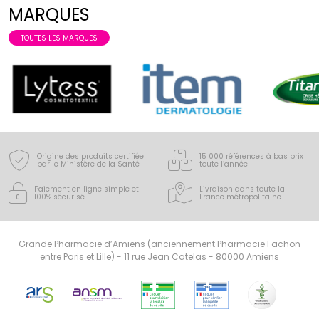
MARQUES
TOUTES LES MARQUES
Origine des produits certifiée
15 000 références à bas prix
par le Ministère de la Santé
toute l’année
Paiement en ligne simple
et
Livraison dans toute la
100% sécurisé
France
métropolitaine
Grande Pharmacie d’Amiens (anciennement Pharmacie Fachon
entre Paris et Lille) - 11 rue Jean Catelas - 80000 Amiens