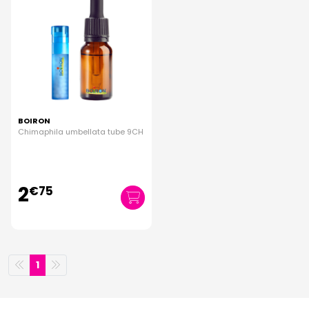
BOIRON
Chimaphila umbellata tube 9CH
2
€
75
1