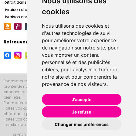
Nous utilisons des
Retrait dans la pharmacie d’Amiens
Livraison chez vous
cookies
Livraison chez votre commerçant
Nous utilisons des cookies et
d'autres technologies de suivi
pour améliorer votre expérience
Retrouvez-nous sur vos réseaux sociaux
de navigation sur notre site, pour
vous montrer un contenu
personnalisé et des publicités
ciblées, pour analyser le trafic de
notre site et pour comprendre la
Pharmaforce.fr et la Grande Pharmacie d’Amiens vous souhaitent de
provenance de nos visiteurs.
profiter de notre accueil, de nos conseils pharmaceutiques,
orthopédiques, homéopathiques, parapharmaceutiques, beauté et
bien-être.
J'accepte
Pharmaforce.fr est le site internet de la Grande Pharmacie d’Amiens.
Faites vos achats en ligne grâce à un choix de 20000 références en
Je refuse
pharmacie, parapharmacie, diététique et animaux (vétérinaire).
Faites vos courses de pharmacie et parapharmacie en ligne et venez
Changer mes préférences
les retirer au drive ou vous les faire livrer à domicile.
© 2026 Grande Pharmacie d’Amiens
Tous droits réservés