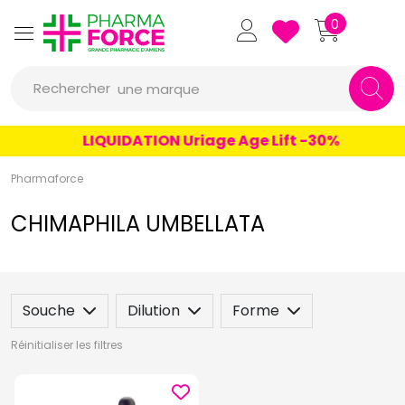
un conseil
Pharmaforce Grande Pharmacie 
0
un produit
Rechercher
une marque
LIQUIDATION Uriage Age Lift -30%
Pharmaforce
CHIMAPHILA UMBELLATA
Souche
Dilution
Forme
Réinitialiser les filtres