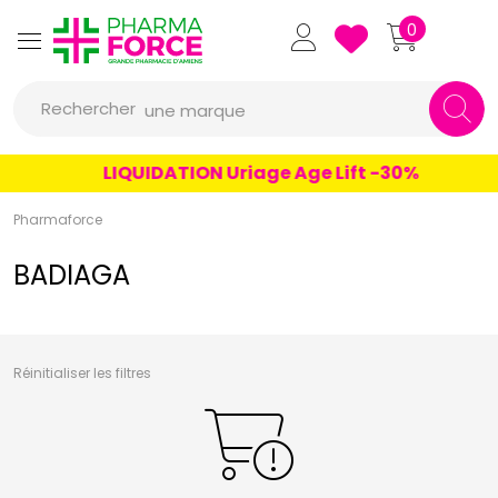
un conseil
Pharmaforce Grande Pharmacie 
0
un produit
Rechercher
une marque
LIQUIDATION Uriage Age Lift -30%
Pharmaforce
BADIAGA
Réinitialiser les filtres