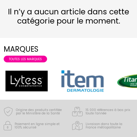
Il n’y a aucun article dans cette
catégorie pour le moment.
MARQUES
TOUTES LES MARQUES
Origine des produits certifiée
15 000 références à bas prix
par le Ministère de la Santé
toute l’année
Paiement en ligne simple
et
Livraison dans toute la
100% sécurisé
France
métropolitaine