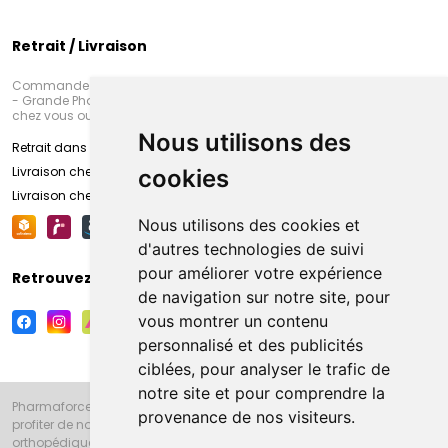
Retrait / Livraison
Commandez en ligne et venez chercher votre commande à Amiens
- Grande Pharmacie d’Amiens (Fachon) ou recevez-là rapidement
chez vous ou en point retrait
Nous utilisons des
Retrait dans la pharmacie d’Amiens
Livraison chez vous
cookies
Livraison chez votre commerçant
Nous utilisons des cookies et
d'autres technologies de suivi
pour améliorer votre expérience
Retrouvez-nous sur vos réseaux sociaux
de navigation sur notre site, pour
vous montrer un contenu
personnalisé et des publicités
ciblées, pour analyser le trafic de
notre site et pour comprendre la
Pharmaforce.fr et la Grande Pharmacie d’Amiens vous souhaitent de
provenance de nos visiteurs.
profiter de notre accueil, de nos conseils pharmaceutiques,
orthopédiques, homéopathiques, parapharmaceutiques, beauté et