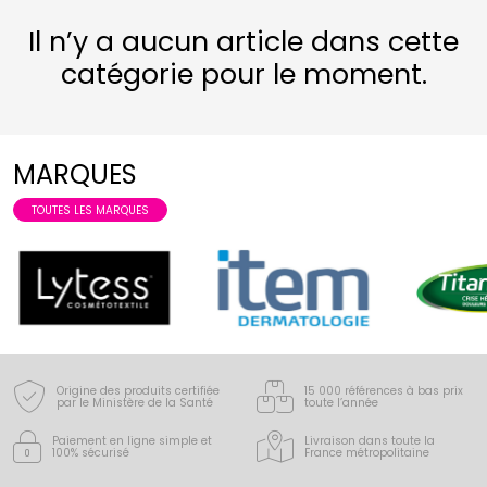
Il n’y a aucun article dans cette
catégorie pour le moment.
MARQUES
TOUTES LES MARQUES
Origine des produits certifiée
15 000 références à bas prix
par le Ministère de la Santé
toute l’année
Paiement en ligne simple
et
Livraison dans toute la
100% sécurisé
France
métropolitaine