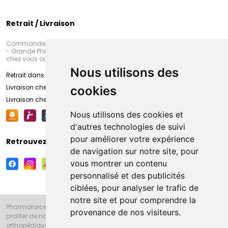
Retrait / Livraison
Commandez en ligne et venez chercher votre commande à Amiens
- Grande Pharmacie d’Amiens (Fachon) ou recevez-là rapidement
chez vous ou en point retrait
Nous utilisons des
Retrait dans la pharmacie d’Amiens
Livraison chez vous
cookies
Livraison chez votre commerçant
Nous utilisons des cookies et
d'autres technologies de suivi
pour améliorer votre expérience
Retrouvez-nous sur vos réseaux sociaux
de navigation sur notre site, pour
vous montrer un contenu
personnalisé et des publicités
ciblées, pour analyser le trafic de
notre site et pour comprendre la
Pharmaforce.fr et la Grande Pharmacie d’Amiens vous souhaitent de
provenance de nos visiteurs.
profiter de notre accueil, de nos conseils pharmaceutiques,
orthopédiques, homéopathiques, parapharmaceutiques, beauté et