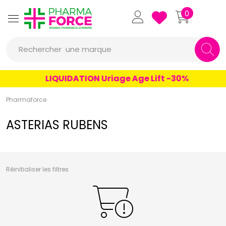
un conseil
Pharmaforce Grande Pharmacie 
0
un produit
Rechercher
une marque
LIQUIDATION Uriage Age Lift -30%
Pharmaforce
ASTERIAS RUBENS
Réinitialiser les filtres