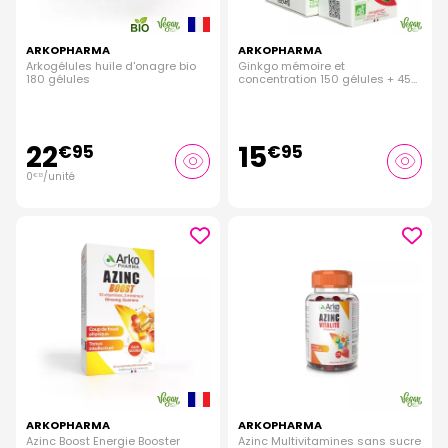
ARKOPHARMA
ARKOPHARMA
Arkogélules huile d'onagre bio
Ginkgo mémoire et
180 gélules
concentration 150 gélules + 45
offertes
22
15
€
95
€
95
0
/unité
€
13
ARKOPHARMA
ARKOPHARMA
Azinc Boost Energie Booster
Azinc Multivitamines sans sucre