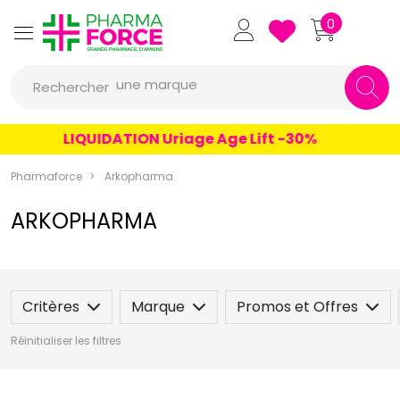
Pharmaforce Grande Pharmacie 
0
une marque
Rechercher
un conseil
un produit
LIQUIDATION Uriage Age Lift -30%
une marque
Pharmaforce
Arkopharma
ARKOPHARMA
Critères
Marque
Promos et Offres
Réinitialiser les filtres