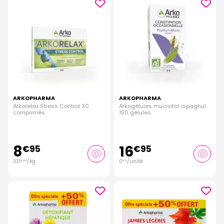
ARKOPHARMA
ARKOPHARMA
Arkorelax Stress Control 30
Arkogélules mucivital ispaghul
comprimés
150 gélules
8
16
€
95
€
95
331
/kg
0
/unité
€
48
€
11