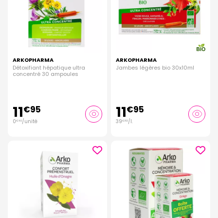
ARKOPHARMA
ARKOPHARMA
Détoxifiant hépatique ultra
Jambes légères bio 30x10ml
concentré 30 ampoules
11
11
€
95
€
95
0
/unité
39
/
l.
€
40
€
83