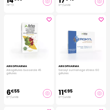
14
17
74
/
l.
0
/unité
€
75
€
12
ARKOPHARMA
ARKOPHARMA
Arkogélules busserole 45
Seroxyl surmenage stress 60
gélules
gélules
6
11
€
55
€
95
0
/unité
0
/unité
€
15
€
20