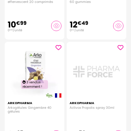
effervescent 20 comprimés
60 gummies
10
12
€
99
€
49
0
/unité
0
/unité
€
55
€
21
3 vendus
récemment !
ARKOPHARMA
ARKOPHARMA
Arkogélules Gingembre 40
Activox Propolis spray 30ml
gélules