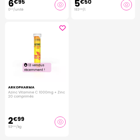
6
5
€
95
€
50
0
/unité
183
/
l.
€
17
€
33
13 vendus
récemment !
ARKOPHARMA
Azinc Vitamine C 1000mg + Zinc
20 comprimés
2
€
99
93
/kg
€
44