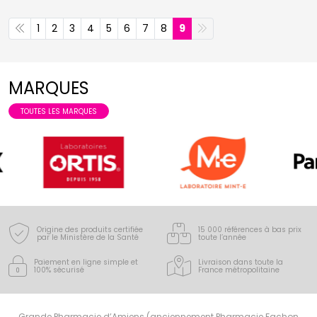
1
2
3
4
5
6
7
8
9
MARQUES
TOUTES LES MARQUES
Origine des produits certifiée
15 000 références à bas prix
par le Ministère de la Santé
toute l’année
Paiement en ligne simple
et
Livraison dans toute la
100% sécurisé
France
métropolitaine
Grande Pharmacie d’Amiens (anciennement Pharmacie Fachon