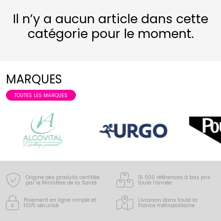
Il n’y a aucun article dans cette
catégorie pour le moment.
MARQUES
TOUTES LES MARQUES
Origine des produits certifiée
15 000 références à bas prix
par le Ministère de la Santé
toute l’année
Paiement en ligne simple
et
Livraison dans toute la
100% sécurisé
France
métropolitaine