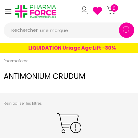
un conseil
Pharmaforce Grande Pharmacie 
0
un produit
Rechercher
une marque
LIQUIDATION Uriage Age Lift -30%
Pharmaforce
ANTIMONIUM CRUDUM
Réinitialiser les filtres