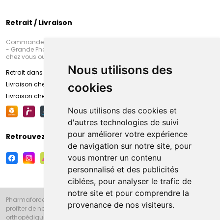
Retrait / Livraison
Commandez en ligne et venez chercher votre commande à Amiens
- Grande Pharmacie d’Amiens (Fachon) ou recevez-là rapidement
chez vous ou en point retrait
Nous utilisons des
Retrait dans la pharmacie d’Amiens
Livraison chez vous
cookies
Livraison chez votre commerçant
Nous utilisons des cookies et
d'autres technologies de suivi
pour améliorer votre expérience
Retrouvez-nous sur vos réseaux sociaux
de navigation sur notre site, pour
vous montrer un contenu
personnalisé et des publicités
ciblées, pour analyser le trafic de
notre site et pour comprendre la
Pharmaforce.fr et la Grande Pharmacie d’Amiens vous souhaitent de
provenance de nos visiteurs.
profiter de notre accueil, de nos conseils pharmaceutiques,
orthopédiques, homéopathiques, parapharmaceutiques, beauté et