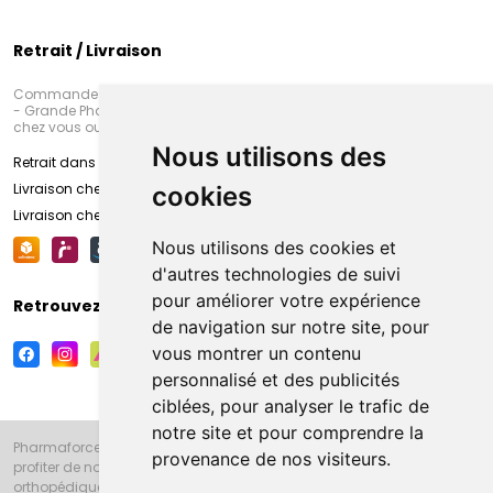
Retrait / Livraison
Commandez en ligne et venez chercher votre commande à Amiens
- Grande Pharmacie d’Amiens (Fachon) ou recevez-là rapidement
chez vous ou en point retrait
Nous utilisons des
Retrait dans la pharmacie d’Amiens
Livraison chez vous
cookies
Livraison chez votre commerçant
Nous utilisons des cookies et
d'autres technologies de suivi
pour améliorer votre expérience
Retrouvez-nous sur vos réseaux sociaux
de navigation sur notre site, pour
vous montrer un contenu
personnalisé et des publicités
ciblées, pour analyser le trafic de
notre site et pour comprendre la
Pharmaforce.fr et la Grande Pharmacie d’Amiens vous souhaitent de
provenance de nos visiteurs.
profiter de notre accueil, de nos conseils pharmaceutiques,
orthopédiques, homéopathiques, parapharmaceutiques, beauté et