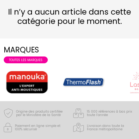
Il n’y a aucun article dans cette
catégorie pour le moment.
MARQUES
TOUTES LES MARQUES
Origine des produits certifiée
15 000 références à bas prix
par le Ministère de la Santé
toute l’année
Paiement en ligne simple
et
Livraison dans toute la
100% sécurisé
France
métropolitaine