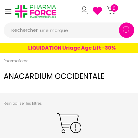
un conseil
Pharmaforce Grande Pharmacie 
0
un produit
Rechercher
une marque
LIQUIDATION Uriage Age Lift -30%
Pharmaforce
ANACARDIUM OCCIDENTALE
Réinitialiser les filtres