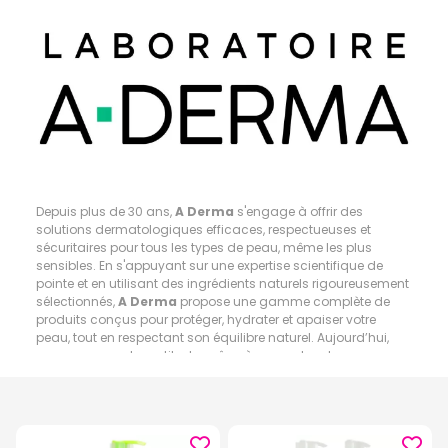
Depuis plus de 30 ans,
A Derma
s'engage à offrir des
solutions dermatologiques efficaces, respectueuses et
sécuritaires pour tous les types de peau, même les plus
sensibles. En s'appuyant sur une expertise scientifique de
pointe et en utilisant des ingrédients naturels rigoureusement
sélectionnés,
A Derma
propose une gamme complète de
produits conçus pour protéger, hydrater et apaiser votre
peau, tout en respectant son équilibre naturel. Aujourd’hui,
nous en avons la certitude, grâce à une recherche
scientifique de pointe qui, année après année, déploie une
expertise du végétal absolument unique. Au cœur de tous les
produits de la gamme
A derma
, un actif lui-aussi unique,
l’avoine blanche de printemps, l’Avoine Rhealba®.