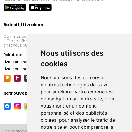
Retrait / Livraison
Commandez en ligne et venez chercher votre commande à Amiens
- Grande Pharmacie d’Amiens (Fachon) ou recevez-là rapidement
chez vous ou en point retrait
Nous utilisons des
Retrait dans la pharmacie d’Amiens
Livraison chez vous
cookies
Livraison chez votre commerçant
Nous utilisons des cookies et
d'autres technologies de suivi
pour améliorer votre expérience
Retrouvez-nous sur vos réseaux sociaux
de navigation sur notre site, pour
vous montrer un contenu
personnalisé et des publicités
ciblées, pour analyser le trafic de
notre site et pour comprendre la
Pharmaforce.fr et la Grande Pharmacie d’Amiens vous souhaitent de