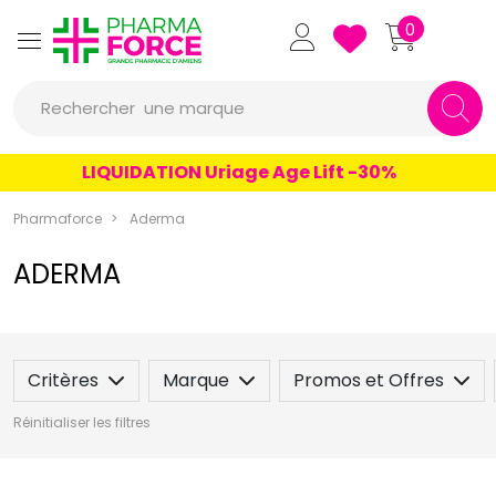
Pharmaforce Grande Pharmacie 
0
une marque
Rechercher
un conseil
LIQUIDATION Uriage Age Lift -30%
un produit
une marque
Pharmaforce
Aderma
ADERMA
Critères
Marque
Promos et Offres
Réinitialiser les filtres