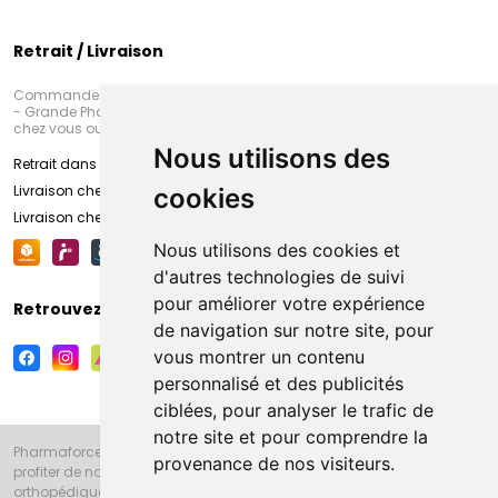
Retrait / Livraison
Commandez en ligne et venez chercher votre commande à Amiens
- Grande Pharmacie d’Amiens (Fachon) ou recevez-là rapidement
chez vous ou en point retrait
Nous utilisons des
Retrait dans la pharmacie d’Amiens
Livraison chez vous
cookies
Livraison chez votre commerçant
Nous utilisons des cookies et
d'autres technologies de suivi
pour améliorer votre expérience
Retrouvez-nous sur vos réseaux sociaux
de navigation sur notre site, pour
vous montrer un contenu
personnalisé et des publicités
ciblées, pour analyser le trafic de
notre site et pour comprendre la
Pharmaforce.fr et la Grande Pharmacie d’Amiens vous souhaitent de
provenance de nos visiteurs.
profiter de notre accueil, de nos conseils pharmaceutiques,
orthopédiques, homéopathiques, parapharmaceutiques, beauté et