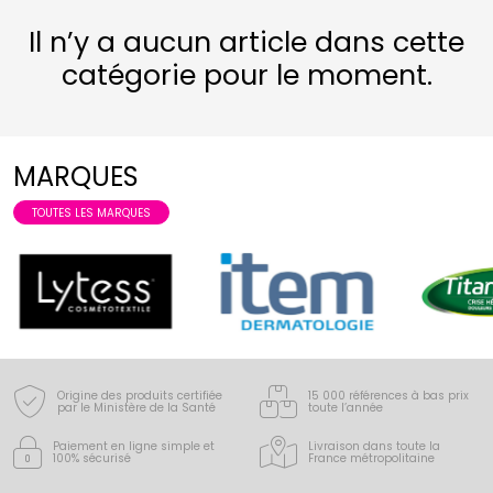
Il n’y a aucun article dans cette
catégorie pour le moment.
MARQUES
TOUTES LES MARQUES
Origine des produits certifiée
15 000 références à bas prix
par le Ministère de la Santé
toute l’année
Paiement en ligne simple
et
Livraison dans toute la
100% sécurisé
France
métropolitaine