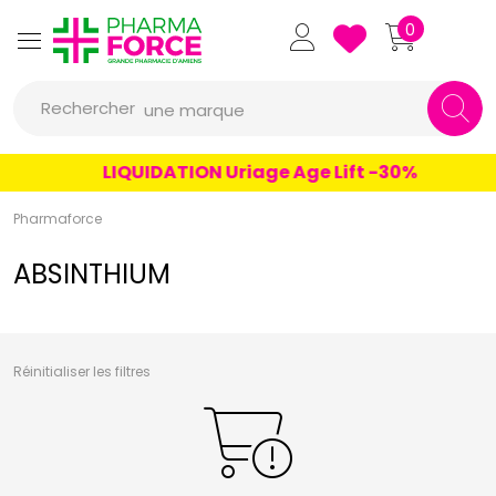
un conseil
Pharmaforce Grande Pharmacie 
0
un produit
Rechercher
une marque
LIQUIDATION Uriage Age Lift -30%
Pharmaforce
ABSINTHIUM
Réinitialiser les filtres