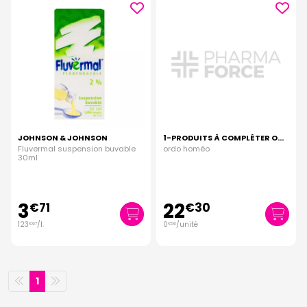
JOHNSON & JOHNSON
1-PRODUITS À COMPLÉTER OU SUR COMMANDE
Fluvermal suspension buvable
ordo homéo
30ml
3
22
€
71
€
30
123
/
l.
0
/unité
€
67
€
56
1