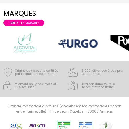
MARQUES
TOUTES LES MARQUES
Origine des produits certifiée
15 000 références à bas prix
par le Ministère de la Santé
toute l’année
Paiement en ligne simple
et
Livraison dans toute la
100% sécurisé
France
métropolitaine
Grande Pharmacie d’Amiens (anciennement Pharmacie Fachon
entre Paris et Lille) - 11 rue Jean Catelas - 80000 Amiens