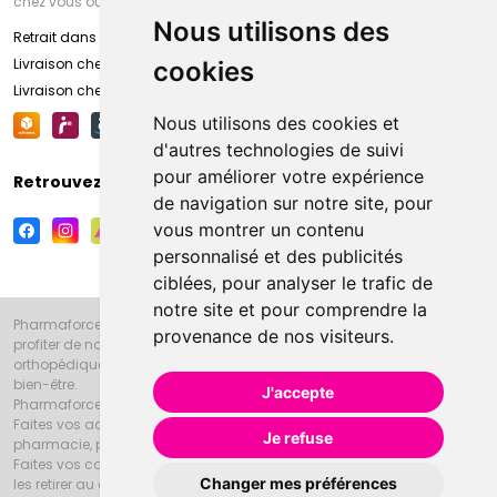
chez vous ou en point retrait
Nous utilisons des
Retrait dans la pharmacie d’Amiens
Livraison chez vous
cookies
Livraison chez votre commerçant
Nous utilisons des cookies et
d'autres technologies de suivi
pour améliorer votre expérience
Retrouvez-nous sur vos réseaux sociaux
de navigation sur notre site, pour
vous montrer un contenu
personnalisé et des publicités
ciblées, pour analyser le trafic de
notre site et pour comprendre la
Pharmaforce.fr et la Grande Pharmacie d’Amiens vous souhaitent de
provenance de nos visiteurs.
profiter de notre accueil, de nos conseils pharmaceutiques,
orthopédiques, homéopathiques, parapharmaceutiques, beauté et
bien-être.
J'accepte
Pharmaforce.fr est le site internet de la Grande Pharmacie d’Amiens.
Faites vos achats en ligne grâce à un choix de 20000 références en
Je refuse
pharmacie, parapharmacie, diététique et animaux (vétérinaire).
Faites vos courses de pharmacie et parapharmacie en ligne et venez
Changer mes préférences
les retirer au drive ou vous les faire livrer à domicile.