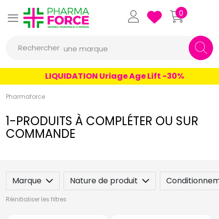
un conseil
Pharmaforce Grande Pharmacie 
0
un produit
Rechercher
une marque
LIQUIDATION Uriage Age Lift -30%
Pharmaforce
1-PRODUITS À COMPLÉTER OU SUR
COMMANDE
Marque
Nature de produit
Conditionne
Réinitialiser les filtres