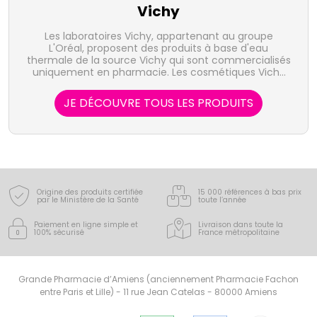
Vichy
Les laboratoires Vichy, appartenant au groupe
L'Oréal, proposent des produits à base d'eau
thermale de la source Vichy qui sont commercialisés
uniquement en pharmacie. Les cosmétiques Vichy
ainsi que les produits de soin pour la peau et les
cheveux tels que Liftactiv, Capital Soleil, Normaderm
JE DÉCOUVRE TOUS LES PRODUITS
ou Dermablend sont destinés aux hommes, femmes
et enfants.
Origine des produits certifiée
15 000 références à bas prix
par le Ministère de la Santé
toute l’année
Paiement en ligne simple
et
Livraison dans toute la
100% sécurisé
France
métropolitaine
Grande Pharmacie d’Amiens (anciennement Pharmacie Fachon
entre Paris et Lille) - 11 rue Jean Catelas - 80000 Amiens