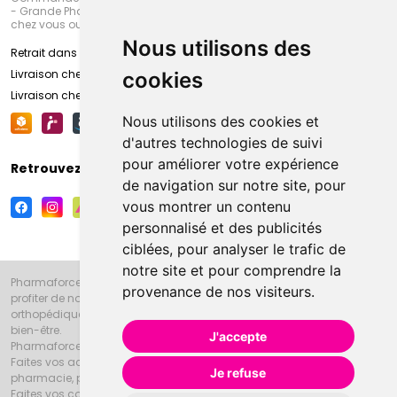
- Grande Pharmacie d’Amiens (Fachon) ou recevez-là rapidement
chez vous ou en point retrait
Nous utilisons des
Retrait dans la pharmacie d’Amiens
Livraison chez vous
cookies
Livraison chez votre commerçant
Nous utilisons des cookies et
d'autres technologies de suivi
pour améliorer votre expérience
Retrouvez-nous sur vos réseaux sociaux
de navigation sur notre site, pour
vous montrer un contenu
personnalisé et des publicités
ciblées, pour analyser le trafic de
notre site et pour comprendre la
Pharmaforce.fr et la Grande Pharmacie d’Amiens vous souhaitent de
provenance de nos visiteurs.
profiter de notre accueil, de nos conseils pharmaceutiques,
orthopédiques, homéopathiques, parapharmaceutiques, beauté et
bien-être.
J'accepte
Pharmaforce.fr est le site internet de la Grande Pharmacie d’Amiens.
Faites vos achats en ligne grâce à un choix de 20000 références en
Je refuse
pharmacie, parapharmacie, diététique et animaux (vétérinaire).
Faites vos courses de pharmacie et parapharmacie en ligne et venez