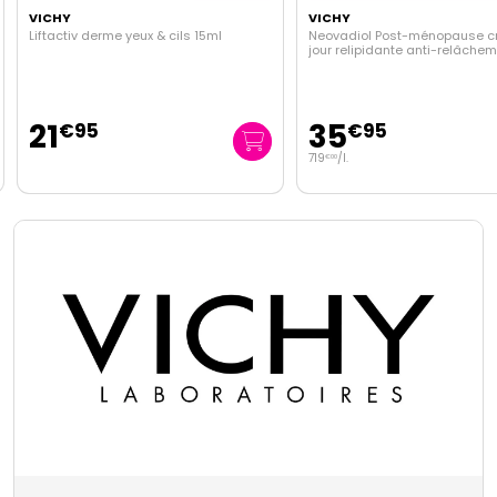
VICHY
VICHY
Liftactiv derme yeux & cils 15ml
Neovadiol Post-ménopause 
jour relipidante anti-relâche
50ml
21
35
€
95
€
95
719
/
l.
€
00