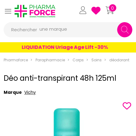
Pharmaforce Grande Pharmacie 
0
une marque
Rechercher
un conseil
LIQUIDATION Uriage Age Lift -30%
un produit
Pharmaforce
Parapharmacie
Corps
Soins
déodorant
une marque
Déo anti-transpirant 48h 125ml
Marque
Vichy