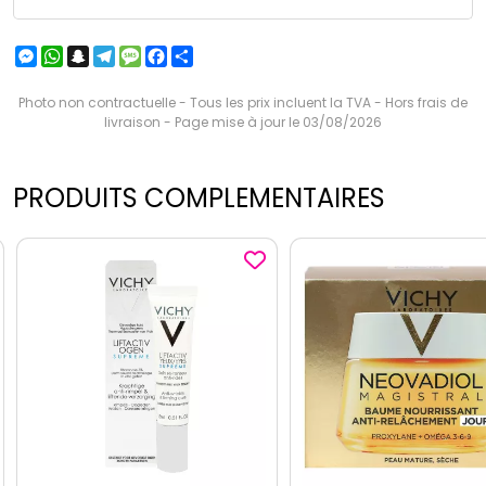
Messenger
WhatsApp
Snapchat
Telegram
Message
Facebook
Partager
Photo non contractuelle - Tous les prix incluent la TVA - Hors frais de
livraison - Page mise à jour le 03/08/2026
PRODUITS COMPLEMENTAIRES