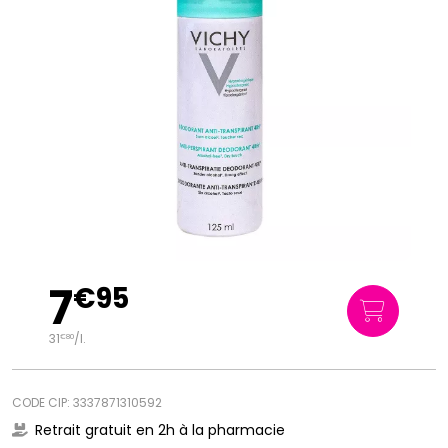
7
€
95
31
/
l.
€
80
CODE CIP: 3337871310592
Retrait gratuit en 2h à la pharmacie