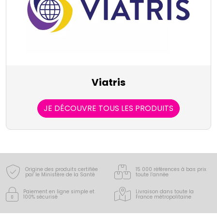
Viatris
JE DÉCOUVRE TOUS LES PRODUITS
Origine des produits certifiée
15 000 références à bas prix
par le Ministère de la Santé
toute l’année
Paiement en ligne simple
et
Livraison dans toute la
100% sécurisé
France
métropolitaine