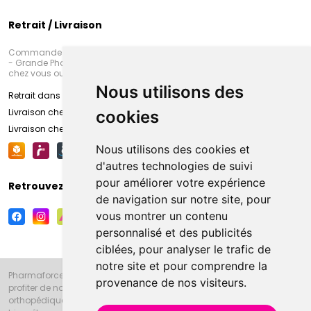
Retrait / Livraison
Commandez en ligne et venez chercher votre commande à Amiens
- Grande Pharmacie d’Amiens (Fachon) ou recevez-là rapidement
chez vous ou en point retrait
Nous utilisons des
Retrait dans la pharmacie d’Amiens
Livraison chez vous
cookies
Livraison chez votre commerçant
Nous utilisons des cookies et
d'autres technologies de suivi
pour améliorer votre expérience
Retrouvez-nous sur vos réseaux sociaux
de navigation sur notre site, pour
vous montrer un contenu
personnalisé et des publicités
ciblées, pour analyser le trafic de
notre site et pour comprendre la
Pharmaforce.fr et la Grande Pharmacie d’Amiens vous souhaitent de
provenance de nos visiteurs.
profiter de notre accueil, de nos conseils pharmaceutiques,
orthopédiques, homéopathiques, parapharmaceutiques, beauté et