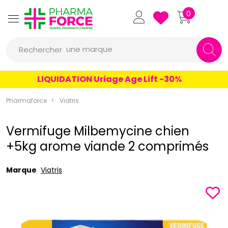
Pharmaforce Grande Pharmacie 
0
une marque
Rechercher
un conseil
LIQUIDATION Uriage Age Lift -30%
un produit
Pharmaforce
Viatris
une marque
Vermifuge Milbemycine chien
+5kg arome viande 2 comprimés
Marque
Viatris