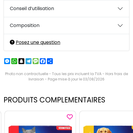
Conseil d’utilisation
Composition
Posez une question
Messenger
WhatsApp
Snapchat
Telegram
Message
Facebook
Partager
Photo non contractuelle - Tous les prix incluent la TVA - Hors frais de
livraison - Page mise à jour le 03/08/2026
PRODUITS COMPLEMENTAIRES