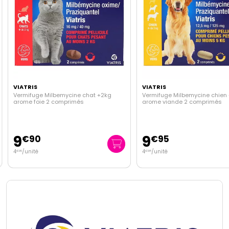
VIATRIS
VIATRIS
Vermifuge Milbemycine chat +2kg
Vermifuge Milbemycine chien
arome foie 2 comprimés
arome viande 2 comprimés
9
9
€
90
€
95
4
/unité
4
/unité
€
95
€
98