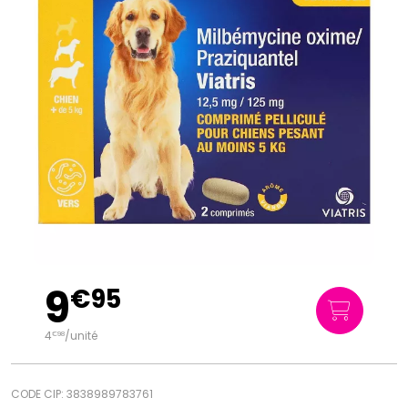
9
€
95
4
/unité
€
98
CODE CIP: 3838989783761