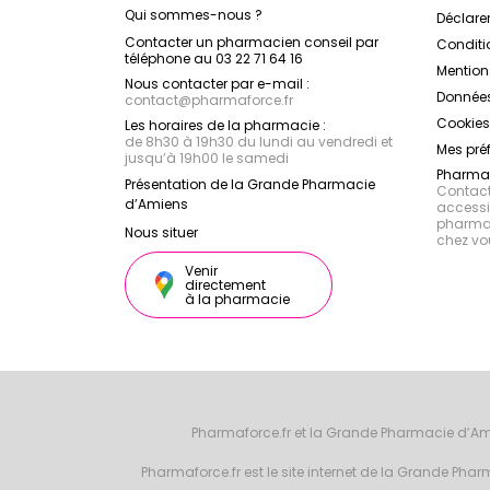
Qui sommes-nous ?
Déclarer
Contacter un pharmacien conseil par
Conditi
téléphone au 03 22 71 64 16
Mention
Nous contacter par e-mail :
Données
contact
@
pharmaforce.fr
Cookies
Les horaires de la pharmacie :
de 8h30 à 19h30 du lundi au vendredi et
Mes pré
jusqu’à 19h00 le samedi
Pharmac
Présentation de la Grande Pharmacie
Contacte
d’Amiens
accessib
pharmac
Nous situer
chez vo
Venir
directement
à la pharmacie
Pharmaforce.fr et la Grande Pharmacie d’Am
Pharmaforce.fr est le site internet de la Grande Ph