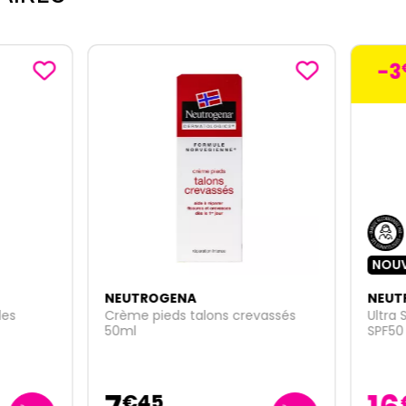
-3
€
NOUVEAU
TROGENA
NEUTROGENA
 pieds talons crevassés
Ultra Sheer lait invisible solai
SPF50 200ml
45
€
99