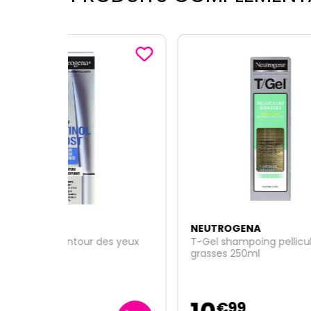
NEUTROGENA
NEU
es yeux
T-Gel shampoing pellicules
Crème
grasses 250ml
50ml
€
99
€