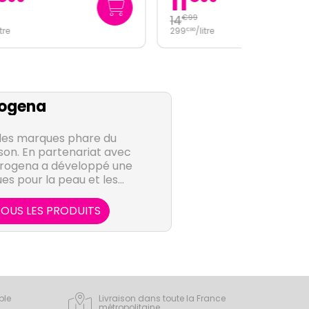
11
14
€
99
299
/
litre
€
80
ogena
des marques phare du
on. En partenariat avec
trogena a développé une
s pour la peau et les
eux.
OUS LES PRODUITS
ple
Livraison dans toute la France
métropolitaine