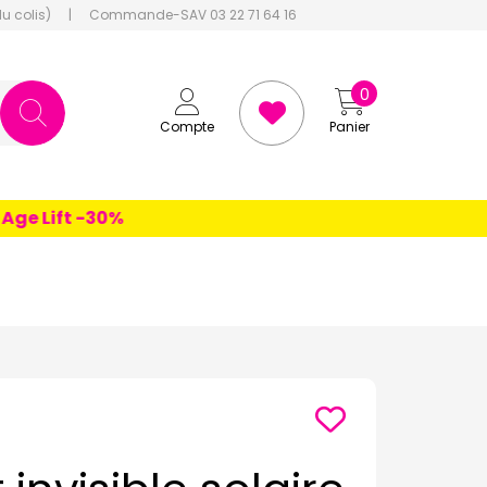
du colis)
|
Commande-SAV 03 22 71 64 16
0
Compte
Panier
 Lift -30%