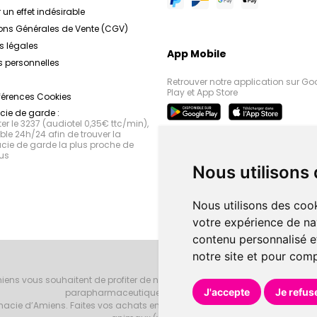
 un effet indésirable
ons Générales de Vente (CGV)
s légales
App Mobile
 personnelles
Retrouver notre application sur Go
Play et App Store
férences Cookies
ie de garde :
r le 3237 (audiotel 0,35€ ttc/min),
le 24h/24 afin de trouver la
ie de garde la plus proche de
us
Nous utilisons
Nous utilisons des cook
votre expérience de na
contenu personnalisé et
notre site et pour com
iens vous souhaitent de profiter de notre accueil, de nos conseils phar
J'accepte
Je refus
parapharmaceutiques, beauté et bien-être.
armacie d’Amiens. Faites vos achats en ligne grâce à un choix de 20000 r