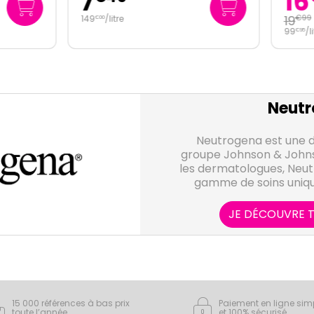
16
19
/
litre
€
99
99
/
litre
€
95
Neutr
Neutrogena est une 
groupe Johnson & Johns
les dermatologues, Neu
gamme de soins unique
chev
JE DÉCOUVRE T
15 000 références à bas prix
Paiement en ligne sim
toute l’année
et 100% sécurisé