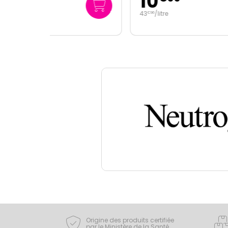
10
7
43
/
litre
149
€
96
€
00
Origine des produits certifiée
par le Ministère de la Santé