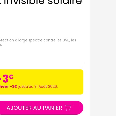
 invisible solaire
rotection à large spectre contre les UVB, les
n.
-3
€
Sheer -3€
jusqu'au 31 Août 2026.
AJOUTER AU PANIER