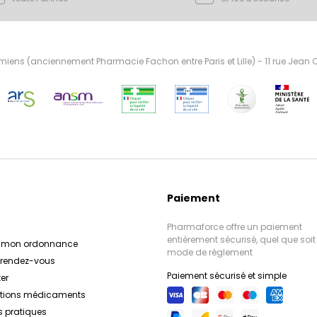
ens (anciennement Pharmacie Fachon entre Paris et Lille) - 11 rue Jean
Paiement
Pharmaforce offre un paiement
entièrement sécurisé, quel que soit 
r mon ordonnance
mode de règlement
e rendez-vous
Paiement sécurisé et simple
er
ations médicaments
s pratiques