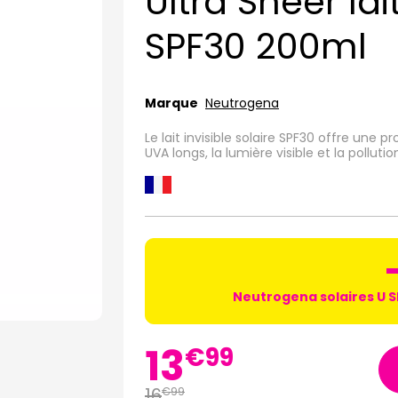
Ultra Sheer lait
SPF30 200ml
Marque
Neutrogena
Le lait invisible solaire SPF30 offre une p
UVA longs, la lumière visible et la pollutio
Neutrogena solaires U 
13
€
99
16
€
99