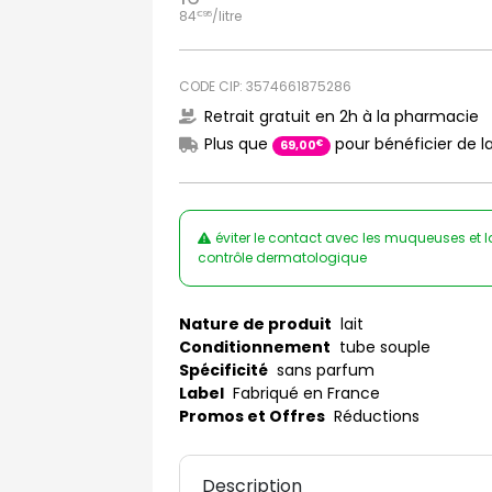
84
/
litre
€
95
CODE CIP: 3574661875286
Retrait gratuit en 2h à la pharmacie
Plus que
pour bénéficier de la
€
69
,
00
éviter le contact avec les muqueuses et la
contrôle dermatologique
Nature de produit
lait
Conditionnement
tube souple
Spécificité
sans parfum
Label
Fabriqué en France
Promos et Offres
Réductions
Description