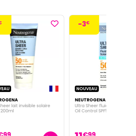
-3
€
NOUVEAU
NEUTROGENA
re
Ultra Sheer fluide invisible solaire
Oil Control SPF50+ 50ml
€
99