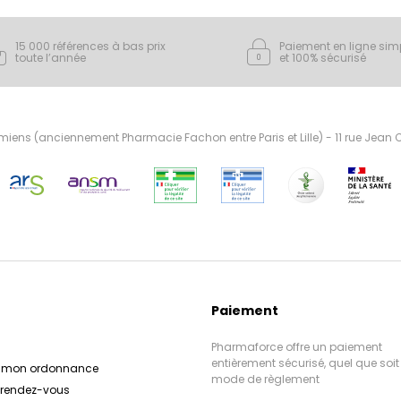
peaux irritées, abîmées 
avec du sucralfate et de
15 000 références à bas prix
Paiement en ligne sim
ces produits favorisent 
- Hydrance Avène : Le
toute l’année
et 100% sécurisé
apaisent les irritations
Hydrance offrent une 
durable pour tous les 
cutanée 
plus sensibles. Enrichis
en eau thermale d'Avène, 
- Cold Cream Avène :
ens (anciennement Pharmacie Fachon entre Paris et Lille) - 11 rue Jean
propose des soins nour
hydrique de la peau, l
pour les peaux sèches 
souple et écla
avec du cold cream 
- Xeracalm AD et Xeraca
d'Avène, ces produits h
réparent la barrière c
gammes sont spécia
peau des agressions exté
apaiser et protéger l
atopiques ou sujette
dura
-
Formulés avec de l'I
Cleanance Avène :
propose des soins purifi
thermale d'Avène, ces 
les peaux grasses, à ten
sensations de démang
Paiement
en actifs séborégulate
irritations et restaur
d'Avène, ces produits n
- DermAbsolu Avène :
Pharmaforce offre un paiement
offre des soins anti-âge
réduisent l'excès de
entièrement sécurisé, quel que soit 
r mon ordonnance
l'apparition des imper
aux besoins spécifiqu
mode de règlement
e rendez-vous
Formulés avec du Pro
nette et 