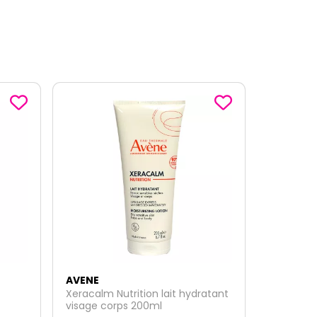
AVENE
atant
Cicalfate Post-acte émulsion
peau sensible 40ml