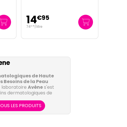
13
€
95
348
/
litre
€
75
ene
matologiques de Haute
s Besoins de la Peau
e laboratoire
Avène
s'est
oins dermatologiques de
ialement conçus pour
riés de la peau. Grâce à
OUS LES PRODUITS
ique et à sa recherche
mes des laboratoires
 une gamme complète de
ne :
gamme Cicalfate propose
tes les peaux, même les
 et apaisants pour les
nsibles.