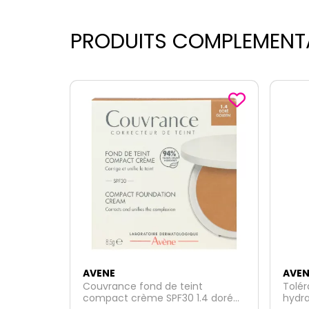
PRODUITS COMPLEMENT
-3
AVENE
AVEN
t
Tolérance Hydra 10 crème
Hydr
.4 doré
hydratante 40ml
hydr