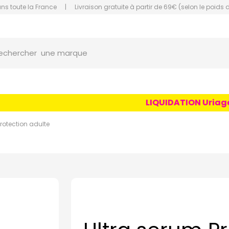
ans toute la France
|
Livraison gratuite à partir de 69€ (selon le poids 
orce Grande Pharmacie Amiens Fachon
une marque
echercher
un conseil
un produit
LIQUIDATION Uriage Age
une marque
rotection adulte