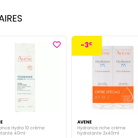
AIRES
€
E
AVENE
ance riche crème
Xeracalm Nutrition lait hydr
atante 2x40ml
visage corps 200ml