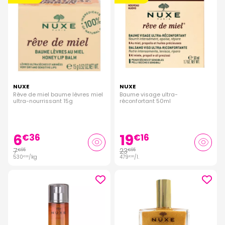
NUXE
NUXE
Rêve de miel baume lèvres miel
Baume visage ultra-
ultra-nourrissant 15g
réconfortant 50ml
6
19
€
36
€
16
7
23
€
95
€
95
530
/kg
479
/
l.
€
00
€
00