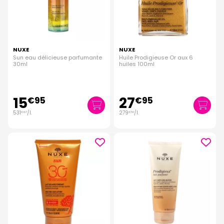
NUXE
NUXE
Sun eau délicieuse parfumante
Huile Prodigieuse Or aux 6
30ml
huiles 100ml
15
27
€
95
€
95
531
/
l.
279
/
l.
€
67
€
50