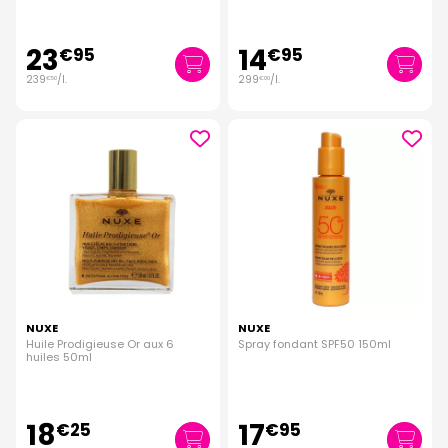
23
14
€
95
€
95
239
/
l.
299
/
l.
€
50
€
00
NUXE
NUXE
Huile Prodigieuse Or aux 6
Spray fondant SPF50 150ml
huiles 50ml
18
17
€
25
€
95