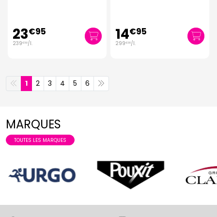
23
14
€
95
€
95
239
/
l.
299
/
l.
€
50
€
00
1
2
3
4
5
6
MARQUES
TOUTES LES MARQUES