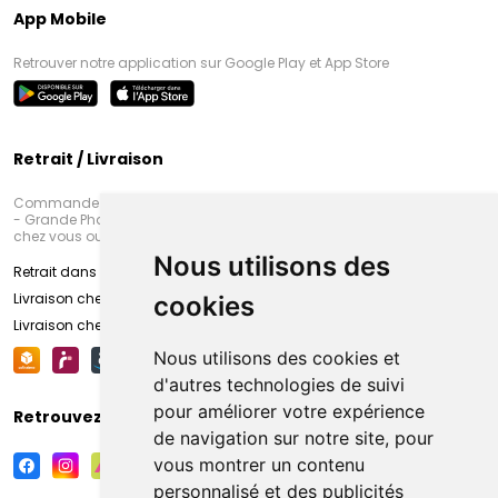
App Mobile
Retrouver notre application sur Google Play et App Store
Retrait / Livraison
Commandez en ligne et venez chercher votre commande à Amiens
- Grande Pharmacie d’Amiens (Fachon) ou recevez-là rapidement
chez vous ou en point retrait
Nous utilisons des
Retrait dans la pharmacie d’Amiens
Livraison chez vous
cookies
Livraison chez votre commerçant
Nous utilisons des cookies et
d'autres technologies de suivi
pour améliorer votre expérience
Retrouvez-nous sur vos réseaux sociaux
de navigation sur notre site, pour
vous montrer un contenu
personnalisé et des publicités