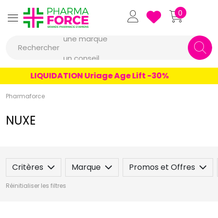
Pharmaforce Grande Pharmacie 
0
une marque
Rechercher
un conseil
un produit
LIQUIDATION Uriage Age Lift -30%
une marque
Pharmaforce
NUXE
Critères
Marque
Promos et Offres
Réinitialiser les filtres