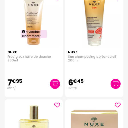
4 vendus
récemment !
NUXE
NUXE
Prodigieux huile de douche
Sun shampooing après-soleil
200ml
200ml
7
6
€
95
€
45
39
/
l.
32
/
l.
€
75
€
25