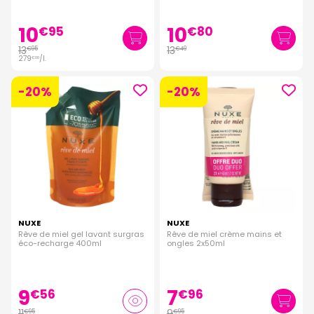
10
10
€
95
€
80
13
13
€
95
€
49
279
/
l.
€
00
-20%
-20%
NUXE
NUXE
Rêve de miel gel lavant surgras
Rêve de miel crème mains et
éco-recharge 400ml
ongles 2x50ml
9
7
€
56
€
96
11
9
€
95
€
95