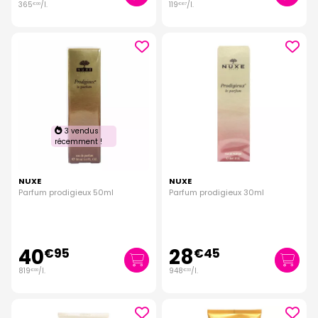
365
/
l.
119
/
l.
€
00
€
67
3 vendus
récemment !
NUXE
NUXE
Parfum prodigieux 50ml
Parfum prodigieux 30ml
40
28
€
95
€
45
819
/
l.
948
/
l.
€
00
€
33