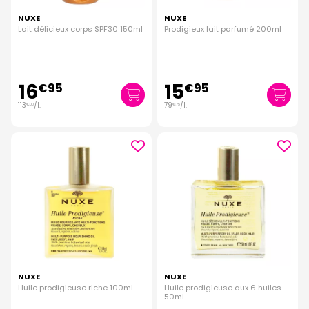
NUXE
NUXE
Lait délicieux corps SPF30 150ml
Prodigieux lait parfumé 200ml
16
15
€
95
€
95
113
/
l.
79
/
l.
€
00
€
75
NUXE
NUXE
Huile prodigieuse riche 100ml
Huile prodigieuse aux 6 huiles
50ml