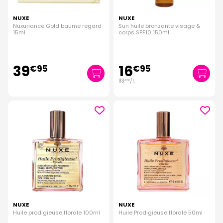
NUXE
NUXE
Nuxuriance Gold baume regard
Sun huile bronzante visage &
15ml
corps SPF10 150ml
39
16
€
95
€
95
113
/
l.
€
00
NUXE
NUXE
Huile prodigieuse florale 100ml
Huile Prodigieuse florale 50ml