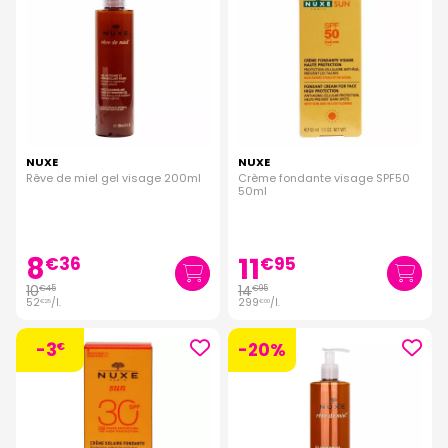
NUXE
NUXE
Rêve de miel gel visage 200ml
Crème fondante visage SPF50
50ml
8
11
€
36
€
95
10
14
€
45
€
95
52
/
l.
299
/
l.
€
25
€
00
-3
-20%
€