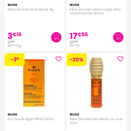
NUXE
NUXE
Rêve de miel stick lèvres 4g
Rêve de miel crème corps ultra
réconfortante 400ml
3
17
€
16
€
56
3
21
€
95
€
95
987
/kg
54
/
l.
€
50
€
88
-3
-20%
€
NUXE
NUXE
Sun fluide léger SPF50 50ml
Rêve de miel soin lèvres au miel
10ml