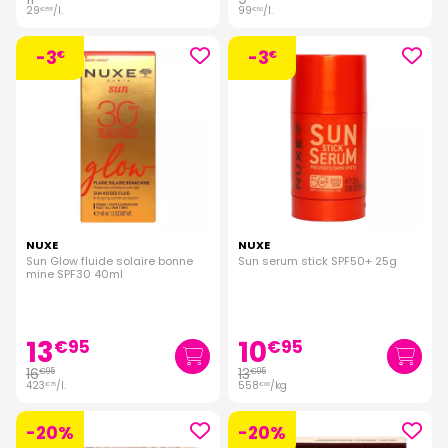
29
/
l.
99
/
l.
€
88
€
50
-3
-3
€
€
NUXE
NUXE
Sun Glow fluide solaire bonne
Sun serum stick SPF50+ 25g
mine SPF30 40ml
13
10
€
95
€
95
16
13
€
95
€
95
423
/
l.
558
/kg
€
75
€
00
-20%
-20%