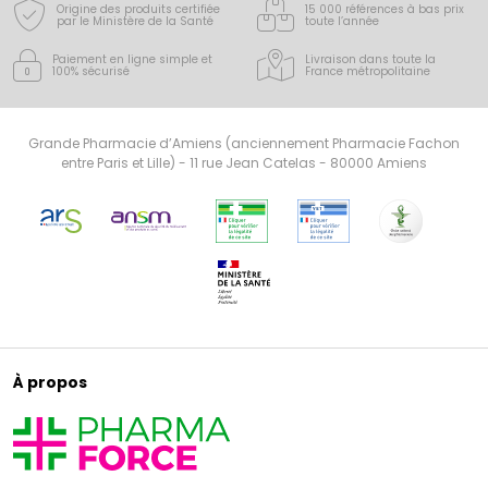
Origine des produits certifiée
15 000 références à bas prix
par le Ministère de la Santé
toute l’année
Paiement en ligne simple
et
Livraison dans toute la
100% sécurisé
France
métropolitaine
Grande Pharmacie d’Amiens (anciennement Pharmacie Fachon
entre Paris et Lille) - 11 rue Jean Catelas - 80000 Amiens
À propos