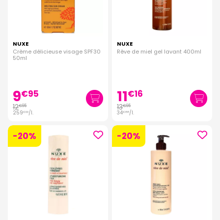
NUXE
NUXE
Crème délicieuse visage SPF30
Rêve de miel gel lavant 400ml
50ml
9
11
€
95
€
16
12
13
€
95
€
95
259
/
l.
34
/
l.
€
00
€
88
-20%
-20%