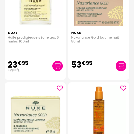
NUXE
NUXE
Huile prodigieuse sèche aux 6
Nuxuriance Gold baume nuit
huiles 100ml
50ml
23
53
€
95
€
95
479
/
l.
€
00