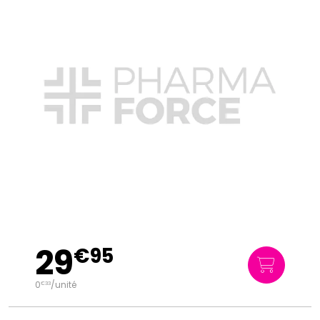
29
€
95
0
/unité
€
33