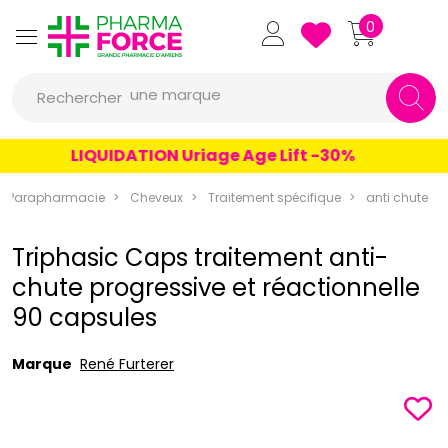
Pharmaforce Grande Pharmacie 
0
une marque
Rechercher
un conseil
LIQUIDATION Uriage Age Lift -30%
un produit
une marque
Parapharmacie
Cheveux
Traitement spécifique
anti chute
Triphasic Caps traitement anti-
chute progressive et réactionnelle
90 capsules
Marque
René Furterer