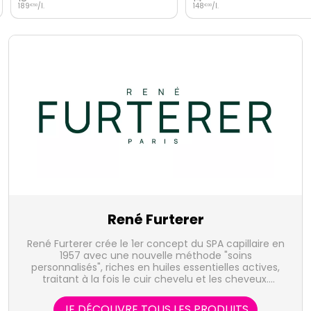
189
/
l.
148
/
l.
€
50
€
00
René Furterer
René Furterer crée le 1er concept du SPA capillaire en
1957 avec une nouvelle méthode "soins
personnalisés", riches en huiles essentielles actives,
traitant à la fois le cuir chevelu et les cheveux.
Associé à la rigueur scientifiques des laboratoires
Pierre Fabre, René Furterer développe des produits
JE DÉCOUVRE TOUS LES PRODUITS