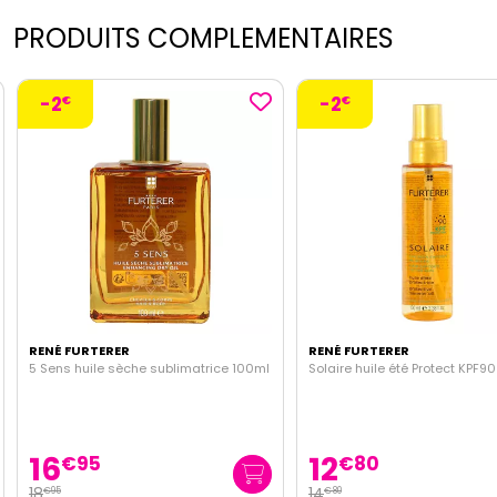
PRODUITS COMPLEMENTAIRES
-2
-2
€
€
RENÉ FURTERER
RENÉ FURTERER
5 Sens huile sèche sublimatrice 100ml
Solaire huile été Protect KPF9
16
12
€
95
€
80
18
14
€
95
€
80