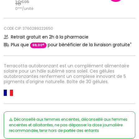
18
€
95
0
/unité
€
63
CODE CIP: 3760289222650
Retrait gratuit en 2h à la pharmacie
*
Plus que
pour bénéficier de la livraison gratuite
€
69
,
00
Terracotta autobronzant est un complément alimentaire
solaire pour un hâle sublimé sans soleil. Ces gélules
autobronzantes renferment un complexe innovant de 5
pigments d'origine naturelle. Boîte de 30 gélules.
Déconseillé aux femmes enceintes, déconseillé aux femmes
enceintes et allaitantes, ne pas dépasser la dose journalière
recommandée, tenir hors de portée des enfants