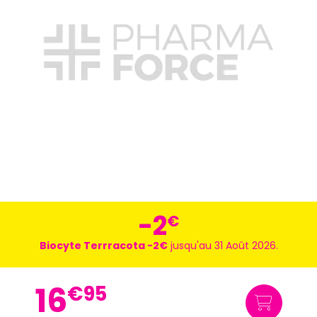
-2
€
Biocyte Terrracota -2€
jusqu'au 31 Août 2026.
16
€
95