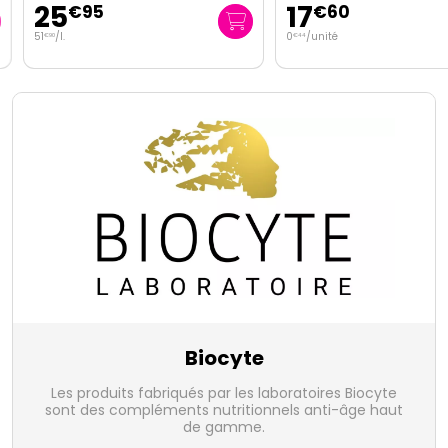
25
17
€
95
€
60
51
/
l.
0
/unité
€
90
€
44
Biocyte
Les produits fabriqués par les laboratoires Biocyte
sont des compléments nutritionnels anti-âge haut
de gamme.