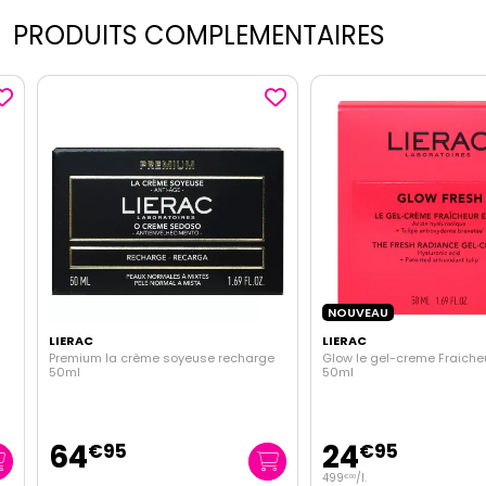
PRODUITS COMPLEMENTAIRES
NOUVEAU
LIERAC
LIERAC
Premium la crème soyeuse recharge
Glow le gel-creme Fraicheur é
50ml
50ml
64
24
€
95
€
95
499
/
l.
€
00