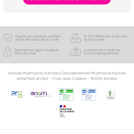
Origine des produits certifiée
15 000 références à bas prix
par le Ministère de la Santé
toute l’année
Paiement en ligne simple
et
Livraison dans toute la
100% sécurisé
France
métropolitaine
Grande Pharmacie d’Amiens (anciennement Pharmacie Fachon
entre Paris et Lille) - 11 rue Jean Catelas - 80000 Amiens