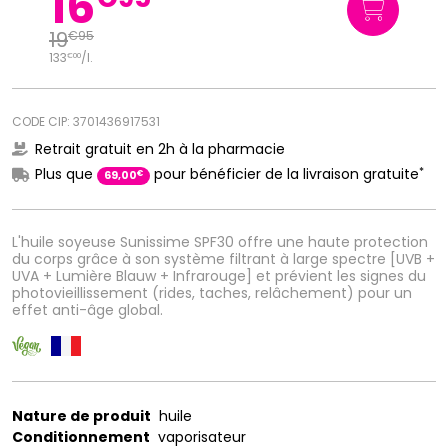
16
19
€
95
133
/
l.
€
00
CODE CIP: 3701436917531
Retrait gratuit en 2h à la pharmacie
*
Plus que
pour bénéficier de la livraison gratuite
€
69
,
00
L'huile soyeuse Sunissime SPF30 offre une haute protection
du corps grâce à son système filtrant à large spectre [UVB +
UVA + Lumière Blauw + Infrarouge] et prévient les signes du
photovieillissement (rides, taches, relâchement) pour un
effet anti-âge global.
Nature de produit
huile
Conditionnement
vaporisateur