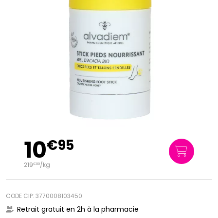
10
€
95
219
/kg
€
00
CODE CIP: 3770008103450
Retrait gratuit en 2h à la pharmacie