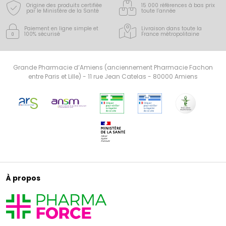
Origine des produits certifiée
15 000 références à bas prix
par le Ministère de la Santé
toute l’année
Paiement en ligne simple
et
Livraison dans toute la
100% sécurisé
France
métropolitaine
Grande Pharmacie d’Amiens (anciennement Pharmacie Fachon
entre Paris et Lille) - 11 rue Jean Catelas - 80000 Amiens
À propos