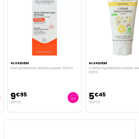
ALVADIEM
ALVADIEM
Soin protection intense pieds 100ml
Crème hydratante mains sèc
50ml
9
5
€
95
€
45
99
/
l.
109
/
l.
€
50
€
00