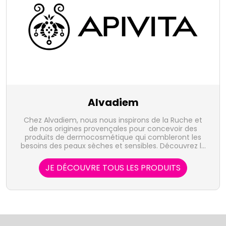
Alvadiem
Chez Alvadiem, nous nous inspirons de la Ruche et
de nos origines provençales pour concevoir des
produits de dermocosmétique qui combleront les
besoins des peaux sèches et sensibles. Découvrez le
pouvoir assainissant de la propolis, anti-âge de la
gelée royale, nourrissant du squalane, anti-
JE DÉCOUVRE TOUS LES PRODUITS
inflammatoire du jojoba…