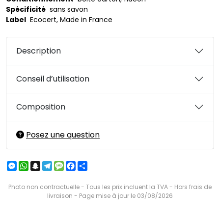
Spécificité
sans savon
Label
Ecocert, Made in France
Description
Conseil d’utilisation
Composition
Posez une question
Messenger
WhatsApp
Snapchat
Telegram
Message
Facebook
Partager
Photo non contractuelle - Tous les prix incluent la TVA - Hors frais de
livraison - Page mise à jour le 03/08/2026