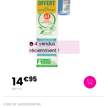
4 vendus
récemment !
14
€
95
66
/
l.
€
44
CODE CIP: 3401325006796