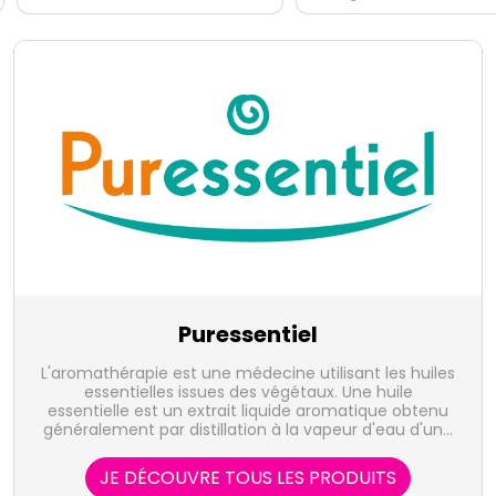
Puressentiel
L'aromathérapie est une médecine utilisant les huiles
essentielles issues des végétaux. Une huile
essentielle est un extrait liquide aromatique obtenu
généralement par distillation à la vapeur d'eau d'une
plante, et qui en concentre les actifs volatiles. Elle
représente la quintessence de la plante, sous forme
JE DÉCOUVRE TOUS LES PRODUITS
de concentré, riche d'une très grande variété de