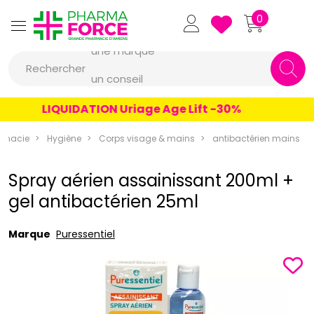
Pharmaforce Grande Pharmacie 
0
une marque
Rechercher
un conseil
un produit
LIQUIDATION Uriage Age Lift -30%
une marque
rmacie
Hygiène
Corps visage & mains
antibactérien mains
Spray aérien assainissant 200ml +
gel antibactérien 25ml
Marque
Puressentiel