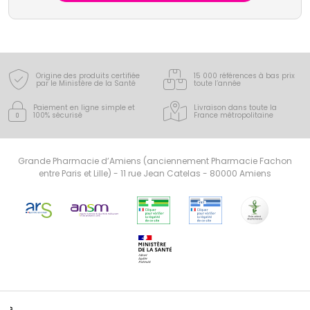
substances actives. Le laboratoire Puressentiel
propose 41 huiles essentielles, 100% pures et
naturelles, bio, HEBBD, soit sous forme unitaire, soit
en complexes, indispensables à votre santé ou au
bien-être au quotidien pour toute la famille.
Origine des produits certifiée
15 000 références à bas prix
par le Ministère de la Santé
toute l’année
Paiement en ligne simple
et
Livraison dans toute la
100% sécurisé
France
métropolitaine
Grande Pharmacie d’Amiens (anciennement Pharmacie Fachon
entre Paris et Lille) - 11 rue Jean Catelas - 80000 Amiens