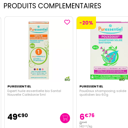
PRODUITS COMPLEMENTAIRES
-20%
PURESSENTIEL
PURESSENTIEL
Expert huile essentielle bio Santal
PouxDoux shampooing solide
Nouvelle Calédonie 5ml
quotidien bio 60g
49
6
€
90
€
76
8
€
45
140
/kg
€
83