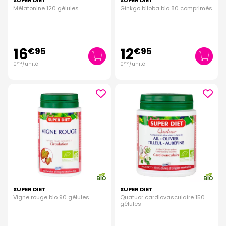
SUPER DIET
SUPER DIET
Mélatonine 120 gélules
Ginkgo biloba bio 80 comprimés
16
12
€
95
€
95
0
/unité
0
/unité
€
14
€
16
SUPER DIET
SUPER DIET
Vigne rouge bio 90 gélules
Quatuor cardiovasculaire 150
gélules