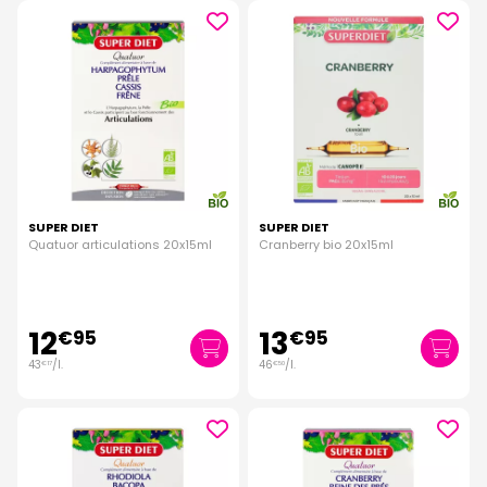
SUPER DIET
SUPER DIET
Quatuor articulations 20x15ml
Cranberry bio 20x15ml
12
13
€
95
€
95
43
/
l.
46
/
l.
€
17
€
50