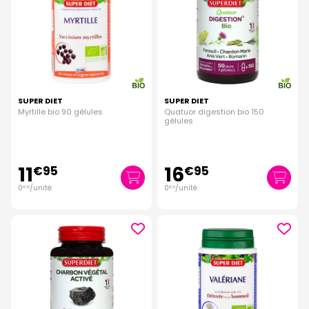
SUPER DIET
SUPER DIET
Myrtille bio 90 gélules
Quatuor digestion bio 150
gélules
11
16
€
95
€
95
0
/unité
0
/unité
€
13
€
11