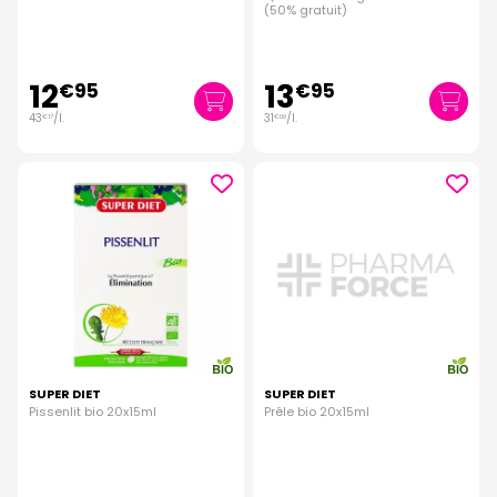
(50% gratuit)
12
13
€
95
€
95
43
/
l.
31
/
l.
€
17
€
00
SUPER DIET
SUPER DIET
Pissenlit bio 20x15ml
Prêle bio 20x15ml