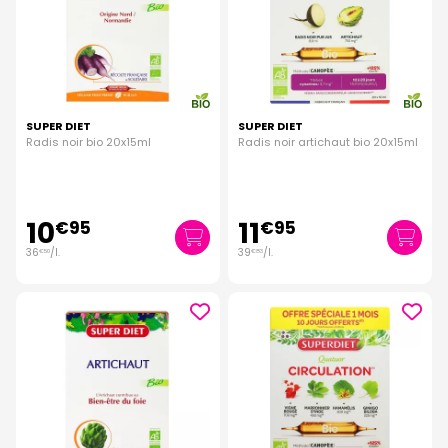
SUPER DIET
SUPER DIET
Radis noir bio 20x15ml
Radis noir artichaut bio 20x15ml
10
11
€
95
€
95
36
/
l.
39
/
l.
€
50
€
83