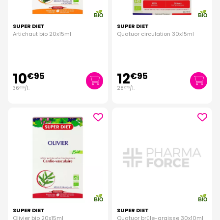
SUPER DIET
SUPER DIET
Artichaut bio 20x15ml
Quatuor circulation 30x15ml
10
12
€
95
€
95
36
/
l.
28
/
l.
€
50
€
78
SUPER DIET
SUPER DIET
Olivier bio 20x15ml
Quatuor brûle-graisse 30x10ml