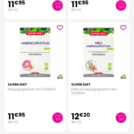
11
11
€
95
€
95
39
/
l.
39
/
l.
€
83
€
83
SUPER DIET
SUPER DIET
Harpagophytum bio 20x15ml
Prêle & harpagophytum bio
20x15ml
11
12
€
95
€
20
39
/
l.
40
/
l.
€
83
€
67