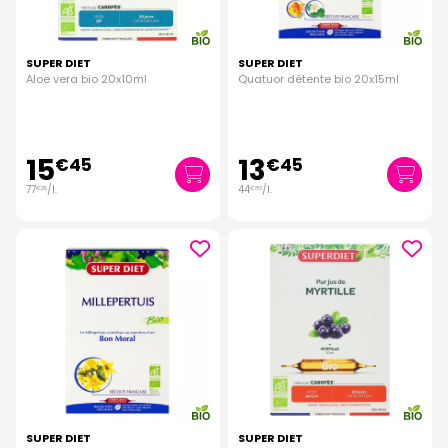
SUPER DIET
SUPER DIET
Aloe vera bio 20x10ml
Quatuor détente bio 20x15ml
15
13
€
45
€
45
77
/
l.
44
/
l.
€
25
€
83
SUPER DIET
SUPER DIET