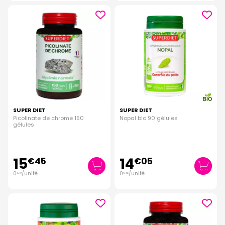
SUPER DIET
SUPER DIET
Picolinate de chrome 150
Nopal bio 90 gélules
gélules
15
14
€
45
€
05
0
/unité
0
/unité
€
10
€
16