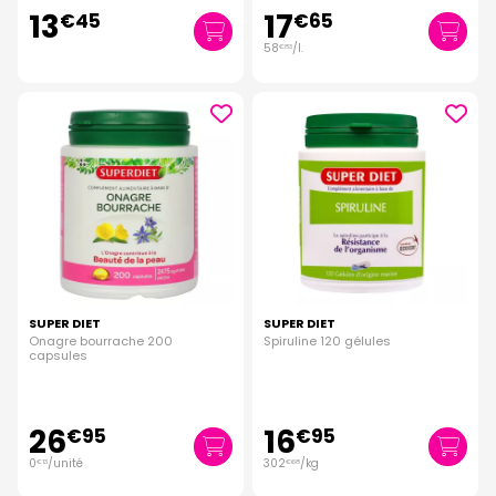
13
17
€
45
€
65
58
/
l.
€
83
SUPER DIET
SUPER DIET
Onagre bourrache 200
Spiruline 120 gélules
capsules
26
16
€
95
€
95
0
/unité
302
/kg
€
13
€
68