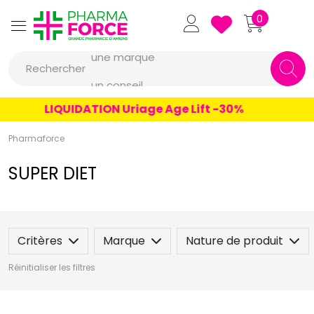
Pharmaforce Grande Pharmacie 
0
une marque
Rechercher
un conseil
un produit
LIQUIDATION Uriage Age Lift -30%
une marque
Pharmaforce
SUPER DIET
Critères
Marque
Nature de produit
Réinitialiser les filtres