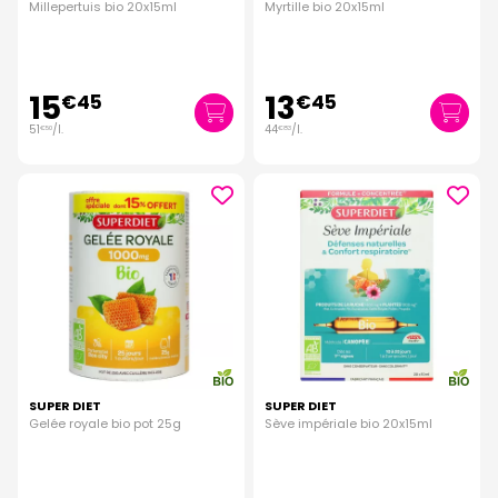
Millepertuis bio 20x15ml
Myrtille bio 20x15ml
15
13
€
45
€
45
51
/
l.
44
/
l.
€
50
€
83
SUPER DIET
SUPER DIET
Gelée royale bio pot 25g
Sève impériale bio 20x15ml