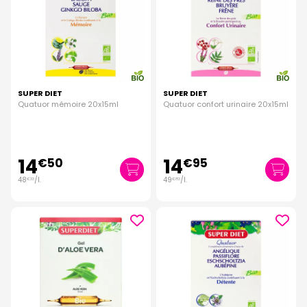
SUPER DIET
SUPER DIET
Quatuor mémoire 20x15ml
Quatuor confort urinaire 20x15ml
14
14
€
50
€
95
48
/
l.
49
/
l.
€
33
€
83