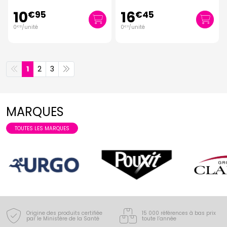
10
16
€
95
€
45
0
/unité
0
/unité
€
12
€
11
1
2
3
MARQUES
TOUTES LES MARQUES
Origine des produits certifiée
15 000 références à bas prix
par le Ministère de la Santé
toute l’année