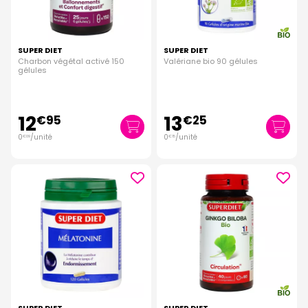
SUPER DIET
SUPER DIET
Charbon végétal activé 150
Valériane bio 90 gélules
gélules
12
13
€
95
€
25
0
/unité
0
/unité
€
09
€
15