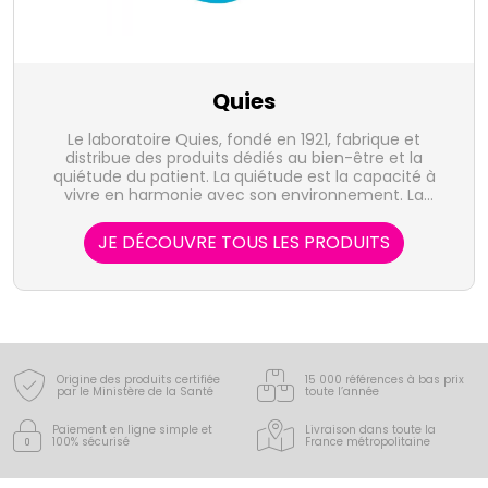
Quies
Le laboratoire Quies, fondé en 1921, fabrique et
distribue des produits dédiés au bien-être et la
quiétude du patient. La quiétude est la capacité à
vivre en harmonie avec son environnement. La
mythique perle rose, la "boule Quies", a désormais de
nombreux descendants qui visent à améliorer votre
JE DÉCOUVRE TOUS LES PRODUITS
bien-être : bandelettes et spray anti-ronglements,
protection des oreilles en toute circonstance, des
yeux et de la peau.
Origine des produits certifiée
15 000 références à bas prix
par le Ministère de la Santé
toute l’année
Paiement en ligne simple
et
Livraison dans toute la
100% sécurisé
France
métropolitaine