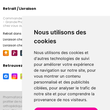
Retrait / Livraison
Commandez en ligne et venez chercher votre commande à Amiens
- Grande Pharmacie d’Amiens (Fachon) ou recevez-là rapidement
chez vous ou en point retrait
Nous utilisons des
Retrait dans la pharmacie d’Amiens
Livraison chez vous
cookies
Livraison chez votre commerçant
Nous utilisons des cookies et
d'autres technologies de suivi
pour améliorer votre expérience
Retrouvez-nous sur vos réseaux sociaux
de navigation sur notre site, pour
vous montrer un contenu
personnalisé et des publicités
ciblées, pour analyser le trafic de
notre site et pour comprendre la
Pharmaforce.fr et la Grande Pharmacie d’Amiens vous souhaitent de
provenance de nos visiteurs.
profiter de notre accueil, de nos conseils pharmaceutiques,
orthopédiques, homéopathiques, parapharmaceutiques, beauté et