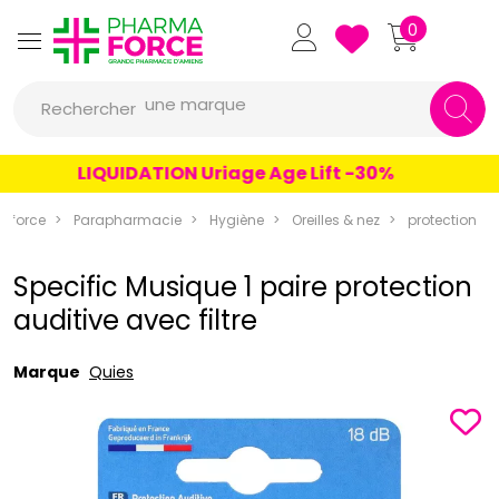
Pharmaforce Grande Pharmacie 
0
une marque
Rechercher
un conseil
un produit
LIQUIDATION Uriage Age Lift -30%
une marque
aforce
Parapharmacie
Hygiène
Oreilles & nez
protection
Specific Musique 1 paire protection
auditive avec filtre
Marque
Quies