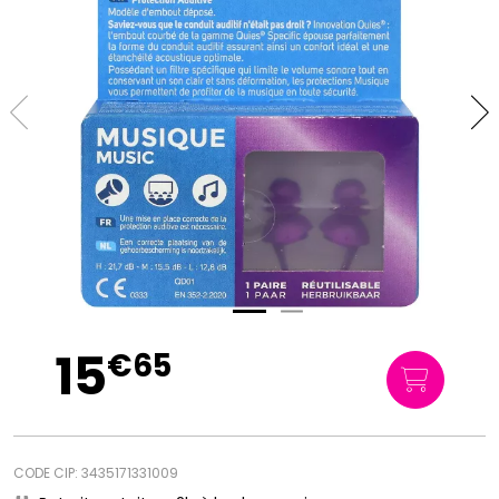
15
€
65
CODE CIP: 3435171331009