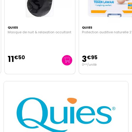
QUIES
QUIES
Masque de nuit & relaxation occultant
Protection auditive naturelle 
11
3
€
50
€
95
0
/unité
€
25