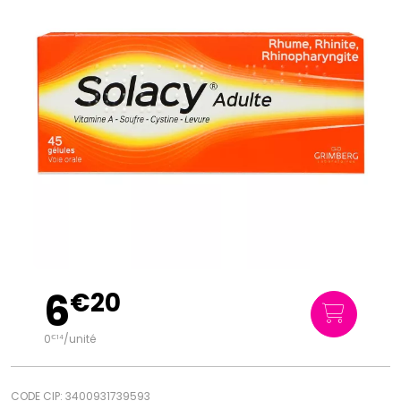
6
€
20
0
/unité
€
14
CODE CIP: 3400931739593