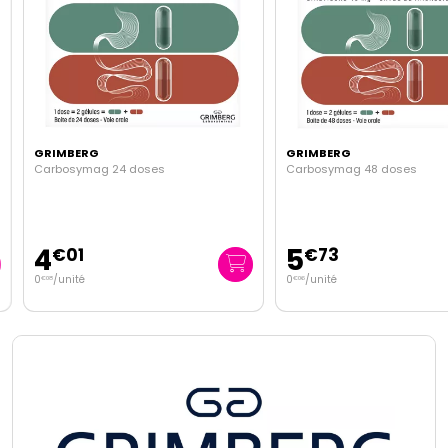
GRIMBERG
GRIMBERG
Carbosymag 24 doses
Carbosymag 48 doses
4
5
€
01
€
73
0
/unité
0
/unité
€
08
€
06