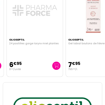
OLIOSEPTIL
OLIOSEPTIL
24 pastilles gorge larynx miel plantes
Gel labial boutons de fièvre 1
6
7
€
95
€
95
0
/unité
795
/
l.
€
29
€
00