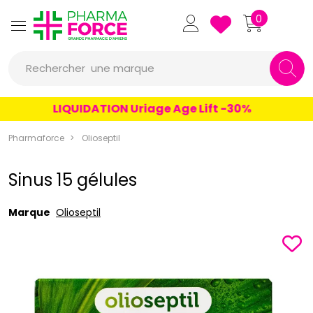
Pharmaforce Grande Pharmacie 
0
une marque
Rechercher
un conseil
LIQUIDATION Uriage Age Lift -30%
un produit
Pharmaforce
Olioseptil
une marque
Sinus 15 gélules
Marque
Olioseptil