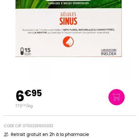
6
€
95
772
/kg
€
22
CODE CIP: 3700225600333
Retrait gratuit en 2h à la pharmacie