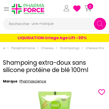
Pharmaforce Grande Pharmacie 
0
une marque
Rechercher
un conseil
LIQUIDATION Uriage Age Lift -30%
un produit
rce
Parapharmacie
Cheveux
Shampoings
cheveux fins
une marque
Shampoing extra-doux sans
silicone protéine de blé 100ml
Marque
Pharmascience