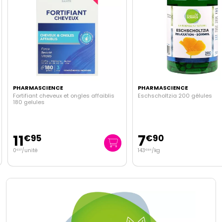
PHARMASCIENCE
PHARMASCIENCE
Fortifiant cheveux et ongles affaiblis
Eschscholtzia 200 gélules
180 gelules
11
7
€
95
€
90
0
/unité
143
/kg
€
07
€
64