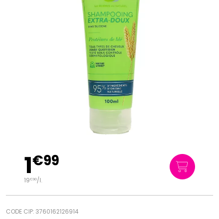
1
€
99
19
/
l.
€
90
CODE CIP: 3760162126914