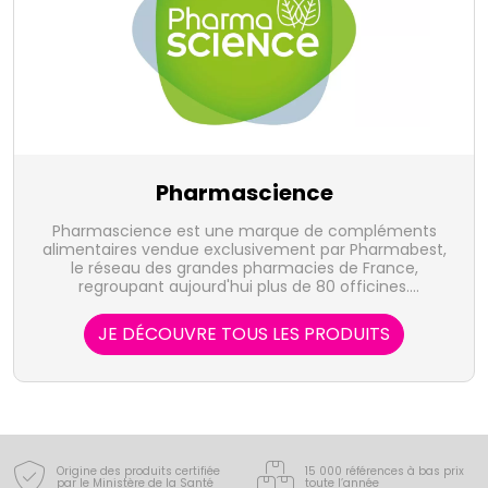
Pharmascience
Pharmascience est une marque de compléments
alimentaires vendue exclusivement par Pharmabest,
le réseau des grandes pharmacies de France,
regroupant aujourd'hui plus de 80 officines.
Spécialisée dans les compléments alimentaires
(minceur, tonus, articulation, circulation, digestion,
JE DÉCOUVRE TOUS LES PRODUITS
beauté, détente), Pharmascience a pour objectif de
compter parmi les leaders du marché.
Origine des produits certifiée
15 000 références à bas prix
par le Ministère de la Santé
toute l’année