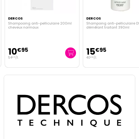
DERCOS
DERCOS
Shampooing anti-pelliculaire 200ml
Shampoing anti-pelliculaire D
cheveux normaux
démêlant traitant 390ml
10
15
€
95
€
95
54
/
l.
40
/
l.
€
75
€
90