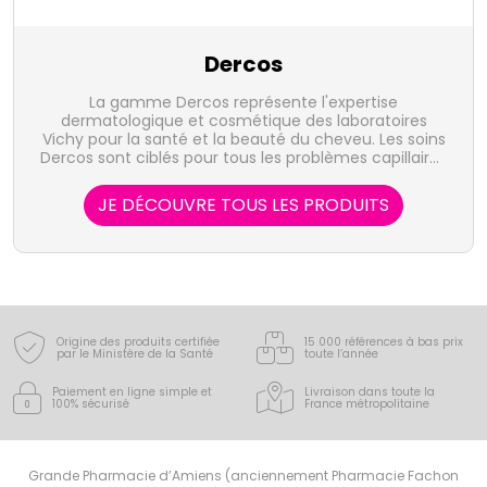
Dercos
La gamme Dercos représente l'expertise
dermatologique et cosmétique des laboratoires
Vichy pour la santé et la beauté du cheveu. Les soins
Dercos sont ciblés pour tous les problèmes capillaires
depuis le cuir chevelu jusqu'à la pointe de la fibre.
JE DÉCOUVRE TOUS LES PRODUITS
Origine des produits certifiée
15 000 références à bas prix
par le Ministère de la Santé
toute l’année
Paiement en ligne simple
et
Livraison dans toute la
100% sécurisé
France
métropolitaine
Grande Pharmacie d’Amiens (anciennement Pharmacie Fachon