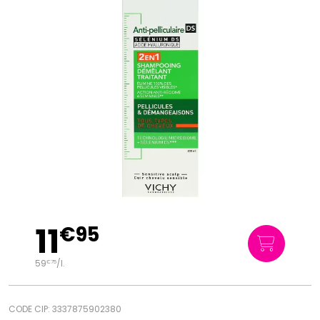
11
€
95
59
/
l.
€
75
CODE CIP: 3337875902380