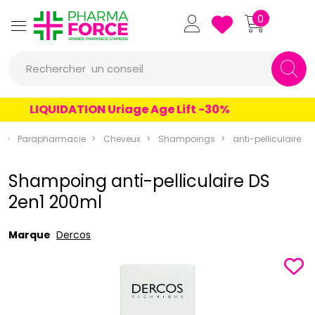
Pharmaforce Grande Pharmacie 
0
une marque
un conseil
Rechercher
un produit
LIQUIDATION Uriage Age Lift -30%
une marque
Parapharmacie
Cheveux
Shampoings
anti-pelliculaire
Shampoing anti-pelliculaire DS
2en1 200ml
Marque
Dercos