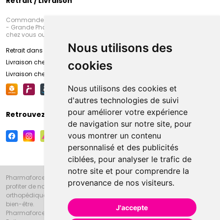
Retrait / Livraison
Commandez en ligne et venez chercher votre commande à Amiens
- Grande Pharmacie d’Amiens (Fachon) ou recevez-là rapidement
chez vous ou en point retrait
Nous utilisons des
Retrait dans la pharmacie d’Amiens
Livraison chez vous
cookies
Livraison chez votre commerçant
Nous utilisons des cookies et
d'autres technologies de suivi
pour améliorer votre expérience
Retrouvez-nous sur vos réseaux sociaux
de navigation sur notre site, pour
vous montrer un contenu
personnalisé et des publicités
ciblées, pour analyser le trafic de
notre site et pour comprendre la
Pharmaforce.fr et la Grande Pharmacie d’Amiens vous souhaitent de
provenance de nos visiteurs.
profiter de notre accueil, de nos conseils pharmaceutiques,
orthopédiques, homéopathiques, parapharmaceutiques, beauté et
bien-être.
J'accepte
Pharmaforce.fr est le site internet de la Grande Pharmacie d’Amiens.