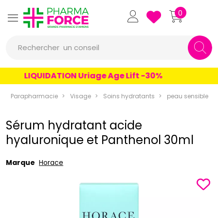
Pharmaforce Grande Pharmacie 
0
une marque
Rechercher
un conseil
un produit
LIQUIDATION Uriage Age Lift -30%
une marque
Parapharmacie
Visage
Soins hydratants
peau sensible
Sérum hydratant acide
hyaluronique et Panthenol 30ml
Marque
Horace