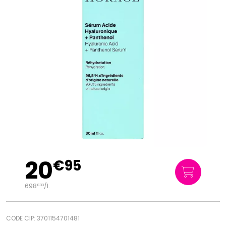
20
€
95
698
/
l.
€
33
CODE CIP: 3701154701481