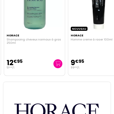
NOUVEAU
HORACE
HORACE
Shampooing cheveux normaux à gras
Homme creme à raser 100ml
250ml
12
9
€
95
€
95
51
/
l.
99
/
l.
€
80
€
50