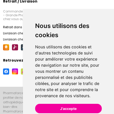
Retrait / Livraison
Commandez en ligne et venez chercher votre commande à Amiens
- Grande Pharmacie d’Amiens (Fachon) ou recevez-là rapidement
chez vous ou en point retrait
Nous utilisons des
Retrait dans la pharmacie d’Amiens
Livraison chez vous
cookies
Livraison chez votre commerçant
Nous utilisons des cookies et
d'autres technologies de suivi
pour améliorer votre expérience
Retrouvez-nous sur vos réseaux sociaux
de navigation sur notre site, pour
vous montrer un contenu
personnalisé et des publicités
ciblées, pour analyser le trafic de
notre site et pour comprendre la
Pharmaforce.fr et la Grande Pharmacie d’Amiens vous souhaitent de
provenance de nos visiteurs.
profiter de notre accueil, de nos conseils pharmaceutiques,
orthopédiques, homéopathiques, parapharmaceutiques, beauté et
bien-être.
J'accepte
Pharmaforce.fr est le site internet de la Grande Pharmacie d’Amiens.