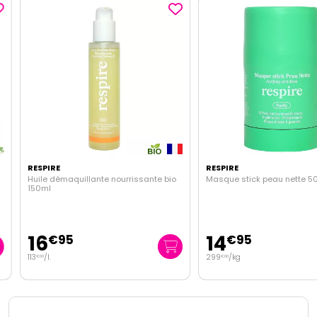
RESPIRE
RESPIRE
Huile démaquillante nourrissante bio
Masque stick peau nette 50g
150ml
16
14
€
95
€
95
113
/
l.
299
/kg
€
00
€
00