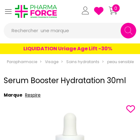
Pharmaforce Grande Pharmacie 
0
une marque
Rechercher
un conseil
LIQUIDATION Uriage Age Lift -30%
un produit
Parapharmacie
Visage
Soins hydratants
peau sensible
une marque
Serum Booster Hydratation 30ml
Marque
Respire