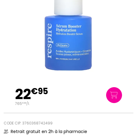
22
€
95
765
/
l.
€
00
CODE CIP: 3760368742499
Retrait gratuit en 2h à la pharmacie