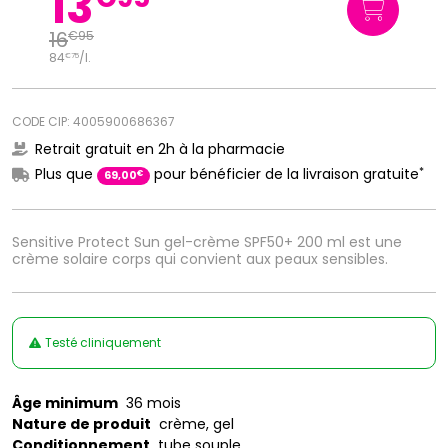
13
16
€
95
84
/
l.
€
75
CODE CIP: 4005900686367
Retrait gratuit en 2h à la pharmacie
*
Plus que
pour bénéficier de la livraison gratuite
€
69
,
00
Sensitive Protect Sun gel-crème SPF50+ 200 ml est une
crème solaire corps qui convient aux peaux sensibles.
Testé cliniquement
Âge minimum
36 mois
Nature de produit
crème, gel
Conditionnement
tube souple