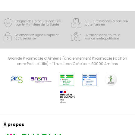
Origine des produits certifiée
15 000 références à bas prix
par le Ministère de la Santé
toute l’année
Paiement en ligne simple
et
Livraison dans toute la
100% sécurisé
France
métropolitaine
Grande Pharmacie d’Amiens (anciennement Pharmacie Fachon
entre Paris et Lille) - 11 rue Jean Catelas - 80000 Amiens
À propos