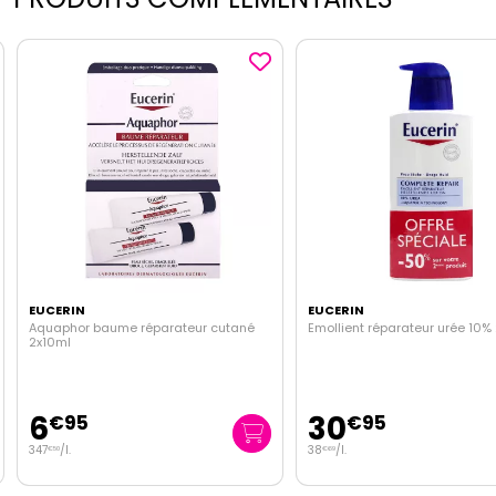
EUCERIN
EUCERIN
Aquaphor baume réparateur cutané
Emollient réparateur urée 10
2x10ml
6
30
€
95
€
95
347
/
l.
38
/
l.
€
50
€
69