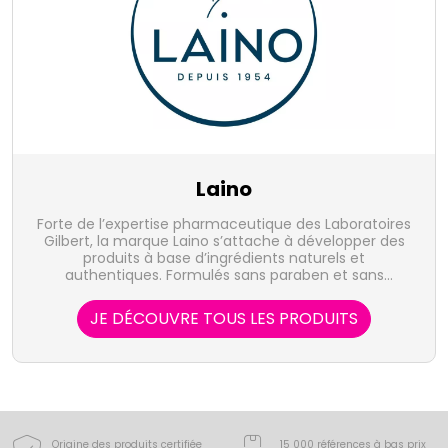
Laino
Forte de l’expertise pharmaceutique des Laboratoires
Gilbert, la marque Laino s’attache à développer des
produits à base d’ingrédients naturels et
authentiques. Formulés sans paraben et sans
phénoxyéthanol, nos produits sont majoritairement
élaborés dans un environnement pharmaceutique.
JE DÉCOUVRE TOUS LES PRODUITS
Parmi les produits éprouvés, nous retrouverez le
savon d’Alep et la pierre d’Alun.
Origine des produits certifiée
15 000 références à bas prix