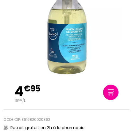
4
€
95
16
/
l.
€
50
CODE CIP: 3616826020862
Retrait gratuit en 2h à la pharmacie