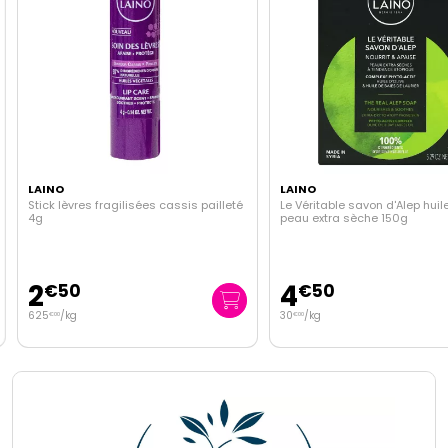
LAINO
LAINO
Stick lèvres fragilisées cassis pailleté
Le Véritable savon d'Alep huile
4g
peau extra sèche 150g
2
4
€
50
€
50
625
/kg
30
/kg
€
00
€
00