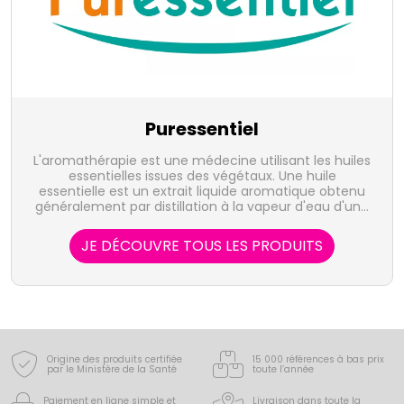
Puressentiel
L'aromathérapie est une médecine utilisant les huiles
essentielles issues des végétaux. Une huile
essentielle est un extrait liquide aromatique obtenu
généralement par distillation à la vapeur d'eau d'une
plante, et qui en concentre les actifs volatiles. Elle
représente la quintessence de la plante, sous forme
JE DÉCOUVRE TOUS LES PRODUITS
de concentré, riche d'une très grande variété de
substances actives. Le laboratoire Puressentiel
propose 41 huiles essentielles, 100% pures et
naturelles, bio, HEBBD, soit sous forme unitaire, soit
en complexes, indispensables à votre santé ou au
bien-être au quotidien pour toute la famille.
Origine des produits certifiée
15 000 références à bas prix
par le Ministère de la Santé
toute l’année
Paiement en ligne simple
et
Livraison dans toute la