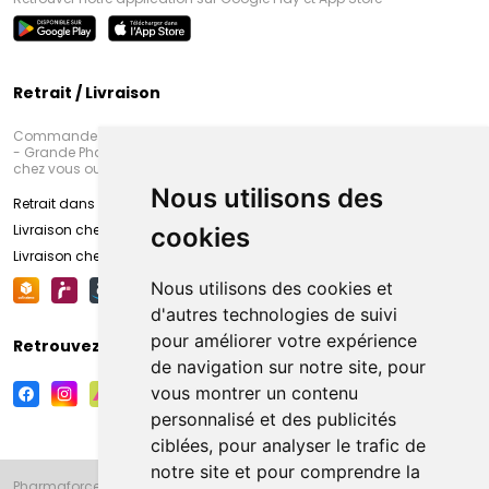
Retrait / Livraison
Commandez en ligne et venez chercher votre commande à Amiens
- Grande Pharmacie d’Amiens (Fachon) ou recevez-là rapidement
chez vous ou en point retrait
Nous utilisons des
Retrait dans la pharmacie d’Amiens
Livraison chez vous
cookies
Livraison chez votre commerçant
Nous utilisons des cookies et
d'autres technologies de suivi
pour améliorer votre expérience
Retrouvez-nous sur vos réseaux sociaux
de navigation sur notre site, pour
vous montrer un contenu
personnalisé et des publicités
ciblées, pour analyser le trafic de
notre site et pour comprendre la
Pharmaforce.fr et la Grande Pharmacie d’Amiens vous souhaitent de