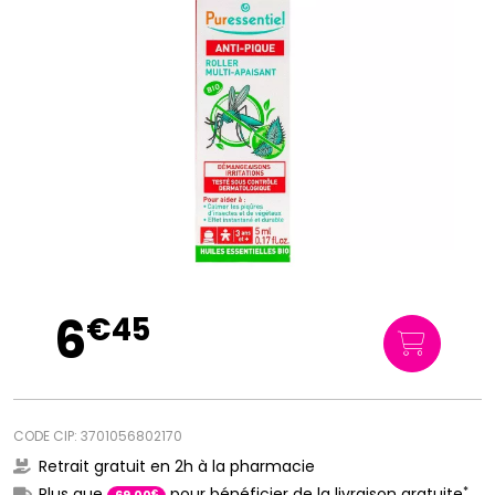
6
€
45
CODE CIP: 3701056802170
Retrait gratuit en 2h à la pharmacie
*
Plus que
pour bénéficier de la livraison gratuite
€