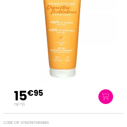
15
€
95
79
/
l.
€
75
CODE CIP: 3760397080883