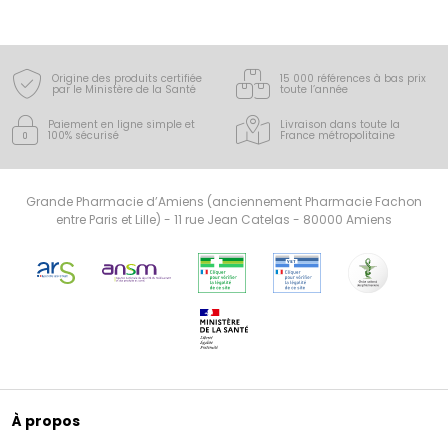
Origine des produits certifiée
15 000 références à bas prix
par le Ministère de la Santé
toute l’année
Paiement en ligne simple
et
Livraison dans toute la
100% sécurisé
France
métropolitaine
Grande Pharmacie d’Amiens (anciennement Pharmacie Fachon
entre Paris et Lille) - 11 rue Jean Catelas - 80000 Amiens
À propos