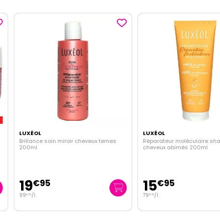
LUXÉOL
LUXÉOL
Brillance soin miroir cheveux ternes
Réparateur moléculaire sham
200ml
cheveux abimés 200ml
19
15
€
95
€
95
99
/
l.
79
/
l.
€
75
€
75