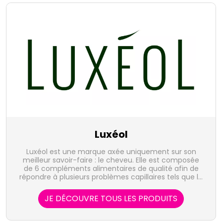
Luxéol
Luxéol est une marque axée uniquement sur son
meilleur savoir-faire : le cheveu. Elle est composée
de 6 compléments alimentaires de qualité afin de
répondre à plusieurs problèmes capillaires tels que la
chute de cheveux, la perte de volume... L'ensemble
des formules des compléments alimentaires est
JE DÉCOUVRE TOUS LES PRODUITS
le fruit de recherches poussées et a pour
particularité d'associer une multitude d'ingrédients
actifs et reconnus pour leurs effets.