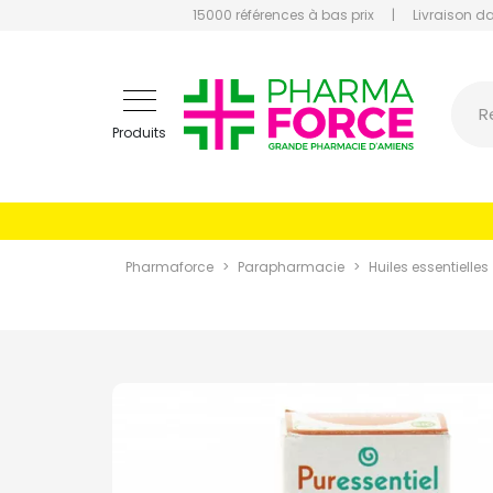
15000 références à bas prix
|
Livraison d
Pharmaf
R
Produits
Pharmaforce
Parapharmacie
Huiles essentielles