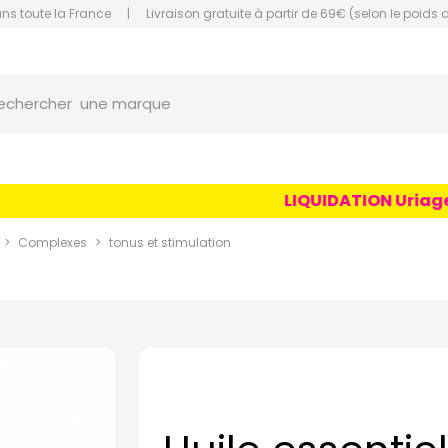
ans toute la France
|
Livraison gratuite à partir de 69€ (selon le poids 
orce Grande Pharmacie Amiens Fachon
une marque
echercher
un conseil
un produit
LIQUIDATION Uriage Ag
une marque
Complexes
tonus et stimulation