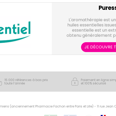
Puress
L'aromathérapie est une
huiles essentielles issue
essentielle est un ext
obtenu généralement par 
d'eau d'une plante, et qu
volatiles. Elle représen
JE DÉCOUVRE T
plante, sous forme de co
grande variété de su
laboratoire Puressent
essentielles, 100% pures 
soit sous forme unitai
indispensables à votre 
15 000 références à bas prix
Paiement en ligne sim
quotidien pour t
toute l’année
et 100% sécurisé
ens (anciennement Pharmacie Fachon entre Paris et Lille) - 11 rue Jean