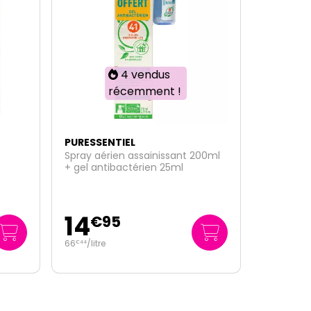
PURESSENTIEL
00ml
32 lingettes désinfectantes bio
4
€
45