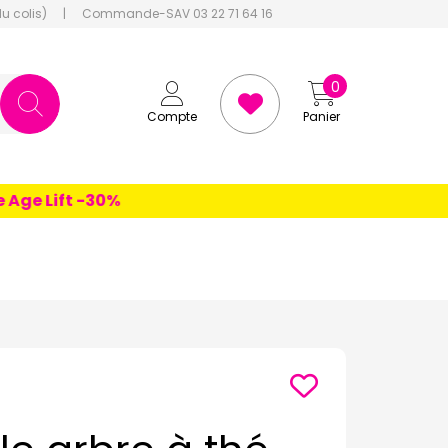
du colis)
|
Commande-SAV 03 22 71 64 16
0
Compte
Panier
e Lift -30%