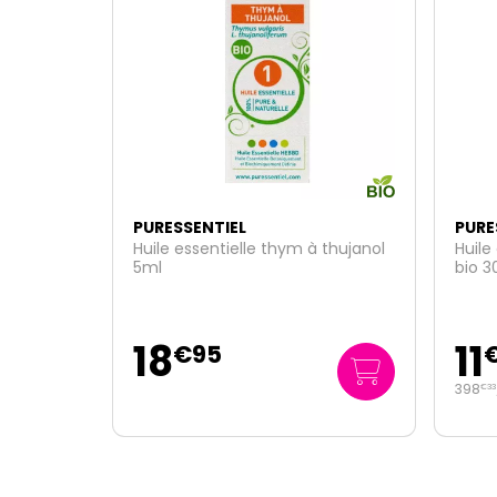
PURESSENTIEL
PURE
 thujanol
Huile essentielle Eucalyptus Radie
Roller
bio 30ml
2x75
11
14
€
95
17
398
/
litre
€
9
€
33
119
/
€
67