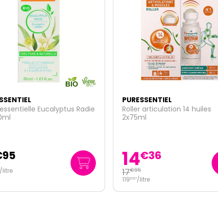
4 vendus
récemment !
SSENTIEL
PURESSENTIEL
 articulation 14 huiles
Spray aérien assainissant 2
ml
+ gel antibactérien 25ml
14
€
36
€
95
5
66
/
litre
€
44
litre