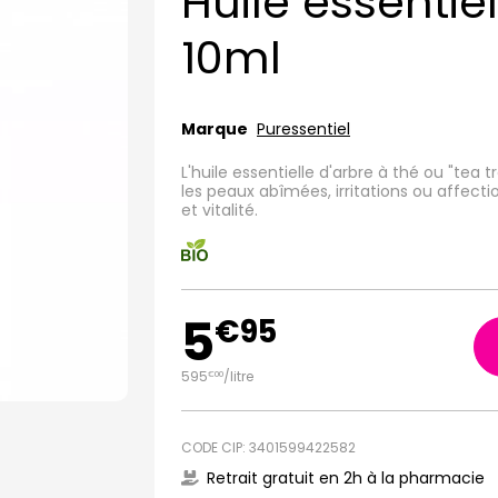
Huile essentie
10ml
Marque
Puressentiel
L'huile essentielle d'arbre à thé ou "tea 
les peaux abîmées, irritations ou affecti
et vitalité.
5
€
95
595
/
litre
€
00
CODE CIP: 3401599422582
Retrait gratuit en 2h à la pharmacie