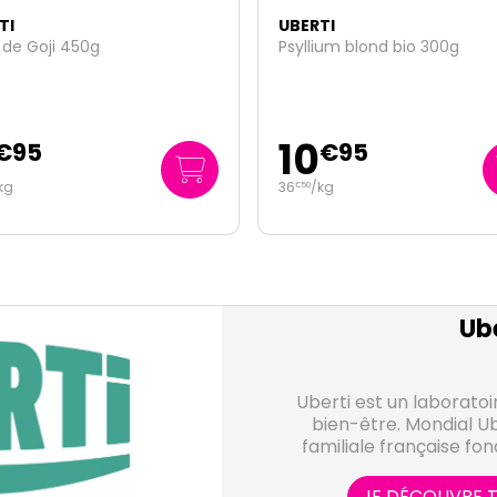
TI
UBERTI
 de Goji 450g
Psyllium blond bio 300g
10
€
95
€
95
kg
36
/kg
€
50
Ube
Uberti est un laboratoi
bien-être. Mondial Ub
familiale française fon
naturopathe, spécialisée 
distribution de produits
JE DÉCOUVRE T