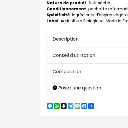
Nature de produit
fruit séché
Conditionnement
pochette refermab
Spécificité
ingrédients d'origine végéta
Label
Agriculture Biologique, Made in F
Description
Conseil d’utilisation
Composition
Posez une question
Messenger
WhatsApp
Snapchat
Telegram
Message
Facebook
Partager