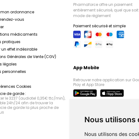
Pharmaforce offre un paiement
entièrement sécurisé, quel que soit 
r mon ordonnance
mode de règlement
e rendez-vous
Paiement sécurisé et simple
er
ations médicaments
s pratiques
 un effet indésirable
ons Générales de Vente (CGV)
s légales
App Mobile
 personnelles
Retrouver notre application sur Go
Play et App Store
férences Cookies
ie de garde :
r le 3237 (audiotel 0,35€ ttc/min),
le 24h/24 afin de trouver la
ie de garde la plus proche de
us
Nous utilisons
Nous utilisons des cook