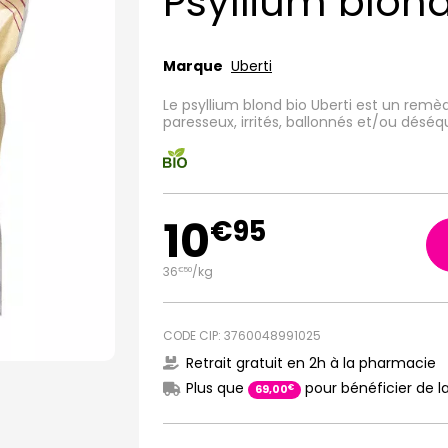
Psyllium blon
Marque
Uberti
Le psyllium blond bio Uberti est un remè
paresseux, irrités, ballonnés et/ou déséqu
10
€
95
36
/kg
€
50
CODE CIP: 3760048991025
Retrait gratuit en 2h à la pharmacie
Plus que
pour bénéficier de la
€
69
,
00