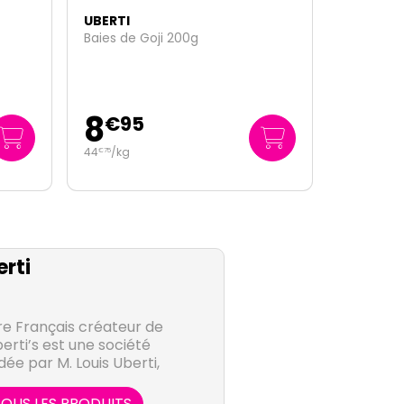
UBERTI
Baies de Goji 200g
8
€
95
44
/kg
€
75
rti
re Français créateur de
erti’s est une société
dée par M. Louis Uberti,
dans la fabrication et la
 naturels, biologiques et
OUS LES PRODUITS