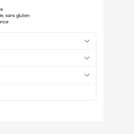
le
le, sans gluten
rance