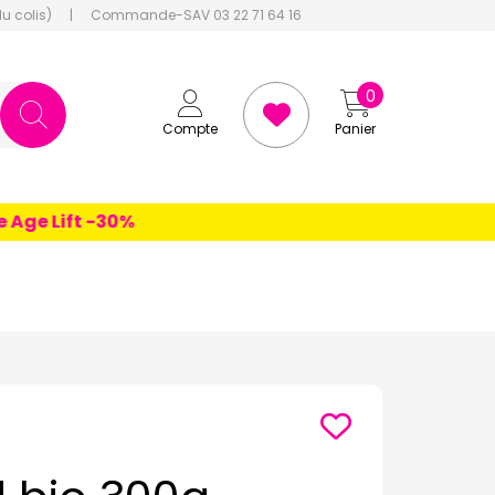
du colis)
|
Commande-SAV 03 22 71 64 16
0
Compte
Panier
e Lift -30%