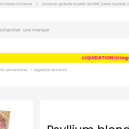
ans toute la France
|
Livraison gratuite à partir de 69€ (selon le poids 
orce Grande Pharmacie Amiens Fachon
une marque
echercher
un conseil
un produit
LIQUIDATION Uriage Ag
une marque
s alimentaires
digestion et transit