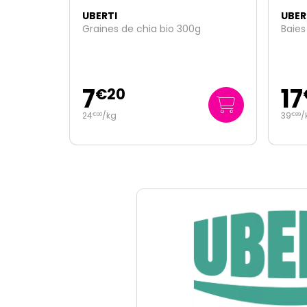
UBERTI
UBER
Graines de chia bio 300g
Baies
7
17
€
20
24
/kg
39
/
€
00
€
89