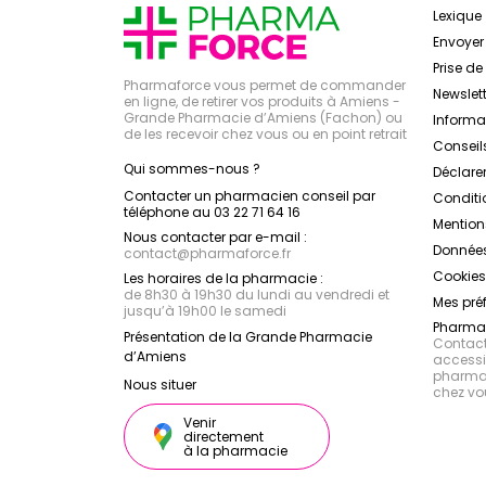
Lexique
Envoye
Prise d
Pharmaforce vous permet de commander
Newslett
en ligne, de retirer vos produits à Amiens -
Grande Pharmacie d’Amiens (Fachon) ou
Inform
de les recevoir chez vous ou en point retrait
Conseil
Qui sommes-nous ?
Déclarer
Contacter un pharmacien conseil par
Conditi
téléphone au 03 22 71 64 16
Mention
Nous contacter par e-mail :
Données
contact
@
pharmaforce.fr
Cookies
Les horaires de la pharmacie :
de 8h30 à 19h30 du lundi au vendredi et
Mes pré
jusqu’à 19h00 le samedi
Pharmac
Présentation de la Grande Pharmacie
Contacte
d’Amiens
accessib
pharmac
Nous situer
chez vo
Venir
directement
à la pharmacie