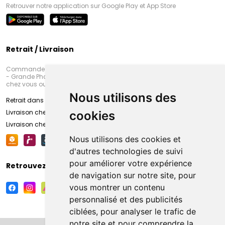
Retrouver notre application sur Google Play et App Store
Retrait / Livraison
Commandez en ligne et venez chercher votre commande à Amiens
- Grande Pharmacie d’Amiens (Fachon) ou recevez-là rapidement
chez vous ou en point retrait
Nous utilisons des
Retrait dans la pharmacie d’Amiens
Livraison chez vous
cookies
Livraison chez votre commerçant
Nous utilisons des cookies et
d'autres technologies de suivi
pour améliorer votre expérience
Retrouvez-nous sur vos réseaux sociaux
de navigation sur notre site, pour
vous montrer un contenu
personnalisé et des publicités
ciblées, pour analyser le trafic de
notre site et pour comprendre la