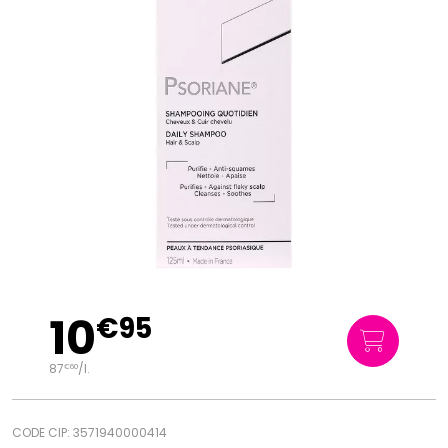
10
€
95
87
/
l.
€
60
CODE CIP: 3571940000414