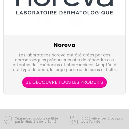
Noreva
Les laboratoires Noreva ont été crées par des
dermatologues précurseurs afin de répondre aux
attentes des médecins et pharmaciens. Adaptée à
tout type de peau, la large gamme de soins est ultra
performante, à la pointe de l'innovation
dermocosmétique. Noreva demeure pionnier dans
JE DÉCOUVRE TOUS LES PRODUITS
l'approche et la compréhension de l'homéostasie
cutanée ainsi que dans l'étude la peau.
Origine des produits certifiée
15 000 références à bas prix
par le Ministère de la Santé
toute l’année