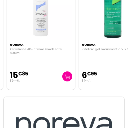
NOREVA
NOREVA
Xerodiane AP+ crème émolliente
Exfoliac gel moussant doux 
400ml
15
6
€
85
€
95
39
/
l.
34
/
l.
€
63
€
75