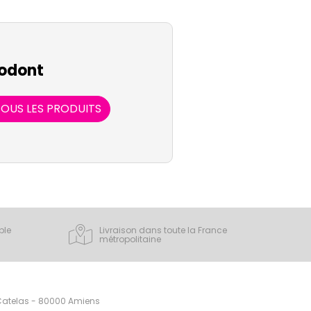
odont
OUS LES PRODUITS
ple
Livraison dans toute la France
métropolitaine
 Catelas - 80000 Amiens