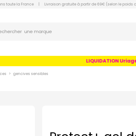
ans toute la France
|
Livraison gratuite à partir de 69€ (selon le poids 
orce Grande Pharmacie Amiens Fachon
une marque
echercher
un conseil
un produit
LIQUIDATION Uriage Age
une marque
ices
gencives sensibles