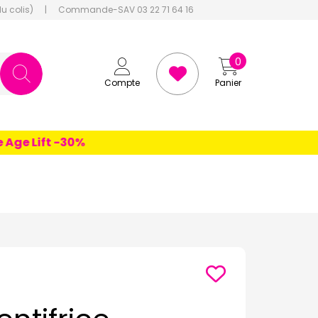
du colis)
|
Commande-SAV 03 22 71 64 16
0
Compte
Panier
 Lift -30%