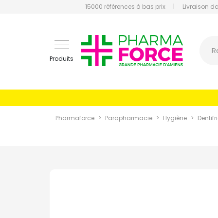
15000 références à bas prix
|
Livraison d
Pharmaf
R
Produits
Pharmaforce
Parapharmacie
Hygiène
Dentifr