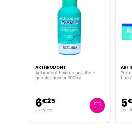
ARTHRODONT
ART
che +
Protect+ gel dentifrice quotidien
Fraic
fluoré 75ml
genci
5
5
€
75
76
/
litre
70
/
€
67
€
00