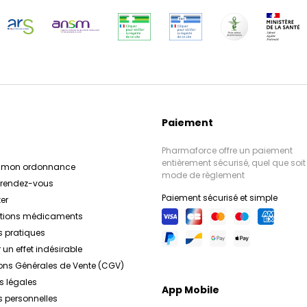
Paiement
Pharmaforce offre un paiement
entièrement sécurisé, quel que soit 
r mon ordonnance
mode de règlement
e rendez-vous
Paiement sécurisé et simple
er
ations médicaments
s pratiques
 un effet indésirable
ons Générales de Vente (CGV)
s légales
App Mobile
 personnelles