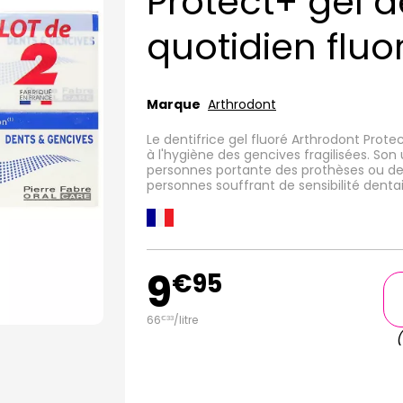
Protect+ gel d
quotidien fluo
Marque
Arthrodont
Le dentifrice gel fluoré Arthrodont Prot
à l'hygiène des gencives fragilisées. Son
personnes portante des prothèses ou des
personnes souffrant de sensibilité dentai
9
€
95
66
/
litre
€
33