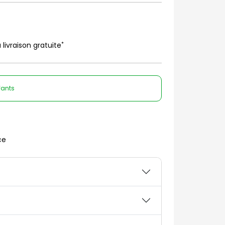
*
 livraison gratuite
fants
ce