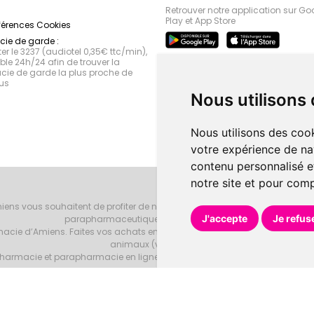
Retrouver notre application sur Go
Play et App Store
férences Cookies
ie de garde :
r le 3237 (audiotel 0,35€ ttc/min),
le 24h/24 afin de trouver la
ie de garde la plus proche de
us
Nous utilisons
Nous utilisons des cook
votre expérience de na
contenu personnalisé et
notre site et pour com
iens vous souhaitent de profiter de notre accueil, de nos conseils phar
J'accepte
Je refus
parapharmaceutiques, beauté et bien-être.
armacie d’Amiens. Faites vos achats en ligne grâce à un choix de 20000 r
animaux (vétérinaire).
armacie et parapharmacie en ligne et venez les retirer au drive ou vous les
Pharmacie d’Amiens
Tous droits réservés
Votre pharmacie sur Intern