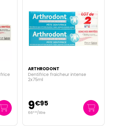
ARTHRODONT
Classic pâte dentifrice gingivale
75ml
4
€
95
66
/
litre
€
00