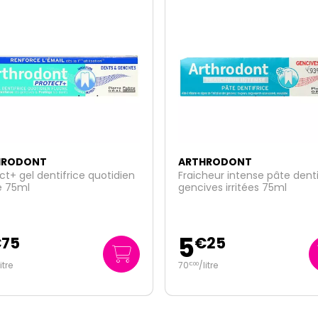
HRODONT
ARTHRODONT
heur intense pâte dentifrice
Dentifrice fraicheur intense
ves irritées 75ml
2x75ml
9
€
25
€
95
litre
66
/
litre
€
33