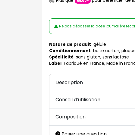
Plus que
pour bénéficier de la
€
69
,
00
Ne pas dépasser la dose journalière rec
Nature de produit
gélule
Conditionnement
boite carton, plaqu
Spécificité
sans gluten, sans lactose
Label
Fabriqué en France, Made in Fran
Description
Conseil d’utilisation
Composition
Posez une question