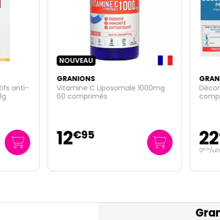
VEAU
NIONS
GRANIONS
mine C Liposomale 1000mg
Décontractant musculaire 
omprimés
comprimés
22
€
95
€
95
0
/unité
€
19
Gran