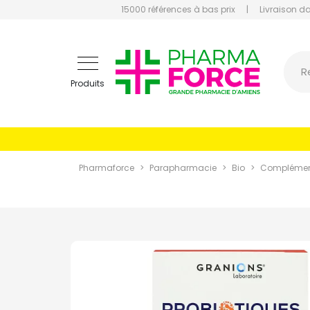
15000 références à bas prix
|
Livraison d
Pharmaf
R
Produits
Pharmaforce
Parapharmacie
Bio
Complément