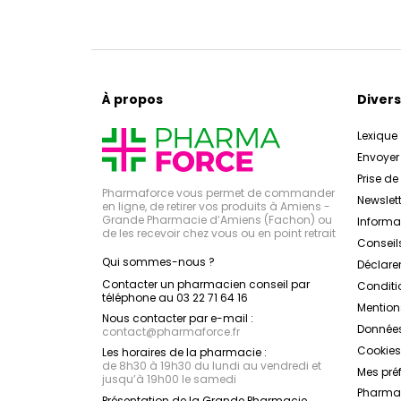
À propos
Divers
Lexique
Envoye
Prise d
Pharmaforce vous permet de commander
Newslett
en ligne, de retirer vos produits à Amiens -
Grande Pharmacie d’Amiens (Fachon) ou
Inform
de les recevoir chez vous ou en point retrait
Conseil
Qui sommes-nous ?
Déclarer
Contacter un pharmacien conseil par
Conditi
téléphone au 03 22 71 64 16
Mention
Nous contacter par e-mail :
Données
contact
@
pharmaforce.fr
Cookies
Les horaires de la pharmacie :
de 8h30 à 19h30 du lundi au vendredi et
Mes pré
jusqu’à 19h00 le samedi
Pharmac
Présentation de la Grande Pharmacie