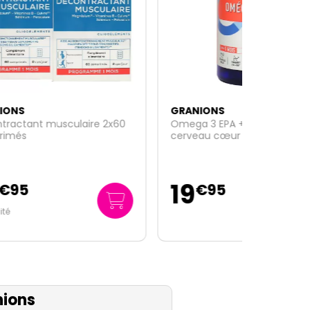
GRANIONS
2x60
Omega 3 EPA + DHA 1000mg
cerveau cœur vision 60 capsules
19
€
95
ions