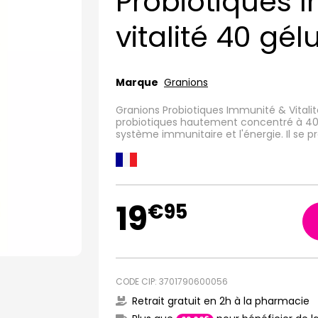
Probiotiques 
vitalité 40 gél
Marque
Granions
Granions Probiotiques Immunité & Vital
probiotiques hautement concentré à 40 mil
système immunitaire et l'énergie. Il se p
19
€
95
CODE CIP: 3701790600056
Retrait gratuit en 2h à la pharmacie