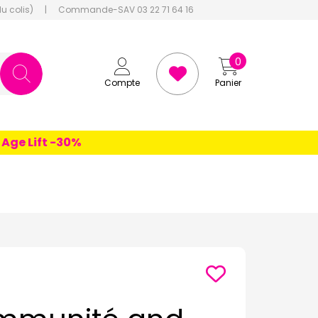
du colis)
|
Commande-SAV 03 22 71 64 16
0
Compte
Panier
 Lift -30%