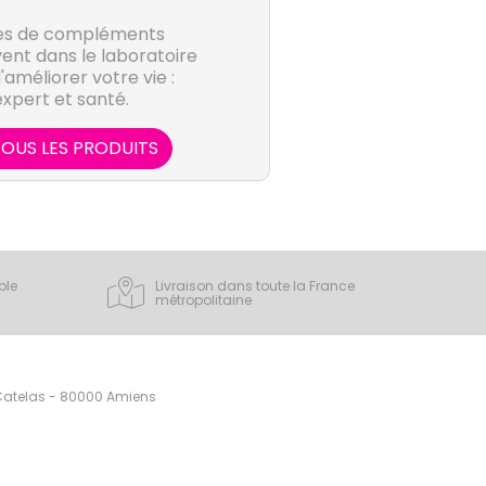
es de compléments
ent dans le laboratoire
améliorer votre vie :
expert et santé.
OUS LES PRODUITS
ple
Livraison dans toute la France
métropolitaine
 Catelas - 80000 Amiens