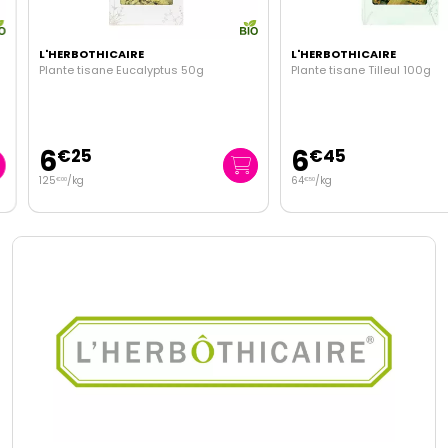
L'HERBOTHICAIRE
L'HERBOTHICAIRE
Plante tisane Eucalyptus 50g
Plante tisane Tilleul 100g
6
6
€
25
€
45
125
/kg
64
/kg
€
00
€
50