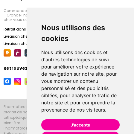
Commandez en ligne et venez chercher votre commande à Amiens
- Grande Pharmacie d’Amiens (Fachon) ou recevez-là rapidement
chez vous ou en point retrait
Nous utilisons des
Retrait dans la pharmacie d’Amiens
Livraison chez vous
cookies
Livraison chez votre commerçant
Nous utilisons des cookies et
d'autres technologies de suivi
pour améliorer votre expérience
Retrouvez-nous sur vos réseaux sociaux
de navigation sur notre site, pour
vous montrer un contenu
personnalisé et des publicités
ciblées, pour analyser le trafic de
notre site et pour comprendre la
Pharmaforce.fr et la Grande Pharmacie d’Amiens vous souhaitent de
provenance de nos visiteurs.
profiter de notre accueil, de nos conseils pharmaceutiques,
orthopédiques, homéopathiques, parapharmaceutiques, beauté et
bien-être.
J'accepte
Pharmaforce.fr est le site internet de la Grande Pharmacie d’Amiens.
Faites vos achats en ligne grâce à un choix de 20000 références en