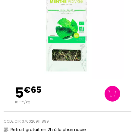
5
€
65
161
/kg
€
43
CODE CIP: 3760269111899
Retrait gratuit en 2h à la pharmacie