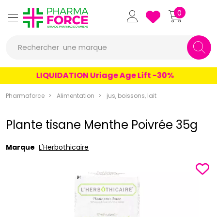
Pharmaforce Grande Pharmacie 
0
une marque
Rechercher
un conseil
LIQUIDATION Uriage Age Lift -30%
un produit
Pharmaforce
Alimentation
jus, boissons, lait
une marque
Plante tisane Menthe Poivrée 35g
Marque
L'Herbothicaire