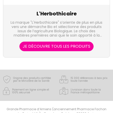
L'Herbothicaire
La marque "L'Herbothicaire" s’oriente de plus en plus
vers une démarche Bio et sélectionne des produits
issus de l’agriculture Biologique. Le choix des
matières premières ainsi que le soin apporté à la
réalisation des produits vous garantissent une qualité
irréprochable. La gamme proposée se présente sous
JE DÉCOUVRE TOUS LES PRODUITS
différentes formes : les plantes bio en gélules
végétales, les plantes bio en ampoules, les huiles bio
en capsules marines et les spécifiques. Les
enveloppes des gélules sont d’origine végétale et
certifiée Ecocert mention AB, les comprimés
d’origine Bio sans ajout d’agents de compression, et
les capsules d’origine marine.
Origine des produits certifiée
15 000 références à bas prix
par le Ministère de la Santé
toute l’année
Paiement en ligne simple
et
Livraison dans toute la
100% sécurisé
France
métropolitaine
Grande Pharmacie d’Amiens (anciennement Pharmacie Fachon