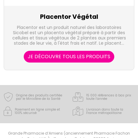
Placentor Végétal
Placentor est un produit naturel des laboratoires
Sicobel est un placenta végétal préparé à partir des
cellules et tissus végétaux de 2 plantes aux premiers
stades de leur vie, à l'état frais et natif. Le placenta
végétal joue le rôle de liquide nourricier en
alimentant le fruit pendant sa croissance.
JE DÉCOUVRE TOUS LES PRODUITS
Origine des produits certifiée
15 000 références à bas prix
par le Ministère de la Santé
toute l’année
Paiement en ligne simple
et
Livraison dans toute la
100% sécurisé
France
métropolitaine
Grande Pharmacie d’Amiens (anciennement Pharmacie Fachon