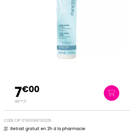
7
€
00
46
/
l.
€
67
CODE CIP: 3760099700225
Retrait gratuit en 2h à la pharmacie