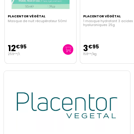
PLACENTOR VÉGÉTAL
PLACENTOR VÉGÉTAL
1 masque hydratant 3 acides
Crème structurante anti-âge
hyaluroniques 25g
50ml
3
16
€
95
€
95
158
/kg
339
/
l.
€
00
€
00