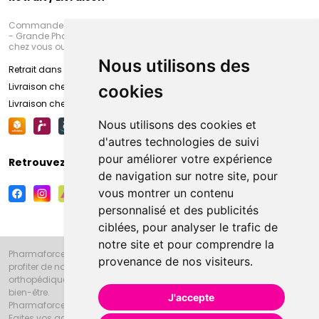
Commandez en ligne et venez chercher votre commande à Amiens
- Grande Pharmacie d’Amiens (Fachon) ou recevez-là rapidement
chez vous ou en point retrait
Nous utilisons des
Retrait dans la pharmacie d’Amiens
Livraison chez vous
cookies
Livraison chez votre commerçant
Nous utilisons des cookies et
d'autres technologies de suivi
pour améliorer votre expérience
Retrouvez-nous sur vos réseaux sociaux
de navigation sur notre site, pour
vous montrer un contenu
personnalisé et des publicités
ciblées, pour analyser le trafic de
notre site et pour comprendre la
Pharmaforce.fr et la Grande Pharmacie d’Amiens vous souhaitent de
provenance de nos visiteurs.
profiter de notre accueil, de nos conseils pharmaceutiques,
orthopédiques, homéopathiques, parapharmaceutiques, beauté et
bien-être.
J'accepte
Pharmaforce.fr est le site internet de la Grande Pharmacie d’Amiens.
Faites vos achats en ligne grâce à un choix de 20000 références en