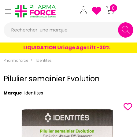
Pharmaforce Grande Pharmacie 
0
une marque
Rechercher
un conseil
LIQUIDATION Uriage Age Lift -30%
un produit
Pharmaforce
Identites
une marque
Pilulier semainier Evolution
Marque
Identites