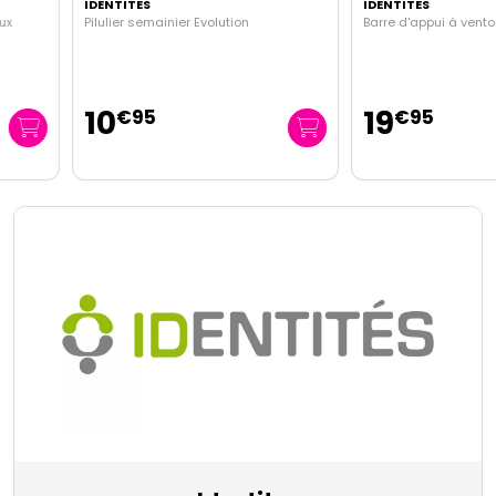
IDENTITES
IDENTITES
Pilulier semainier Evolution
Barre d'appui à ventouses 29
10
19
€
95
€
95