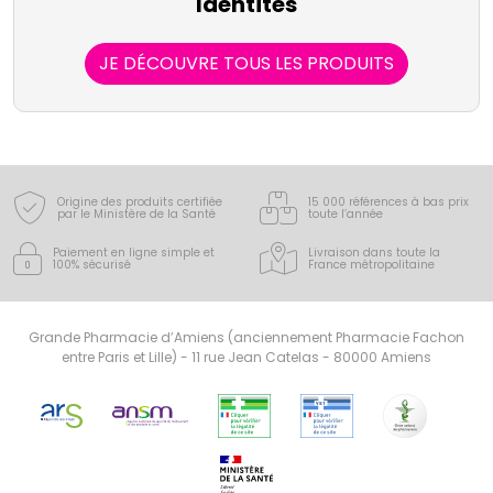
Identites
JE DÉCOUVRE TOUS LES PRODUITS
Origine des produits certifiée
15 000 références à bas prix
par le Ministère de la Santé
toute l’année
Paiement en ligne simple
et
Livraison dans toute la
100% sécurisé
France
métropolitaine
Grande Pharmacie d’Amiens (anciennement Pharmacie Fachon
entre Paris et Lille) - 11 rue Jean Catelas - 80000 Amiens