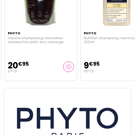
PHYTO
PHYTO
Volume shampooing volumateur
Nutrition shampoing nourriss
cheveux fins plats eco-recharge
250ml
750ml
20
9
€
95
€
95
27
/
l.
39
/
l.
€
93
€
80