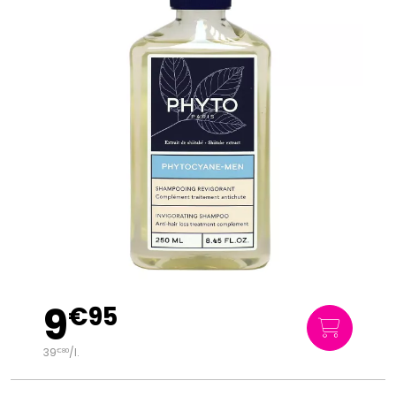
9
€
95
39
/
l.
€
80