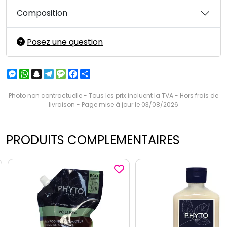
Composition
Posez une question
Messenger
WhatsApp
Snapchat
Telegram
Message
Facebook
Partager
Photo non contractuelle - Tous les prix incluent la TVA - Hors frais de
livraison - Page mise à jour le 03/08/2026
PRODUITS COMPLEMENTAIRES