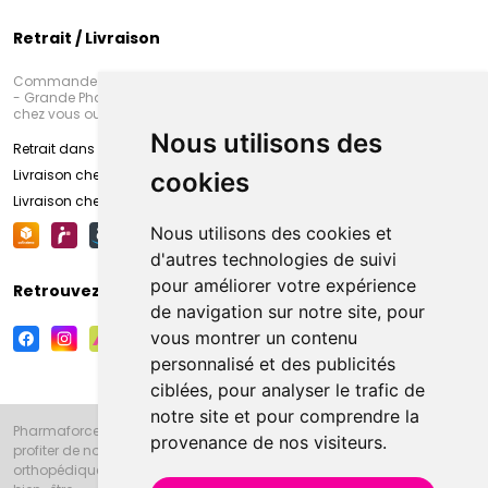
Retrait / Livraison
Commandez en ligne et venez chercher votre commande à Amiens
- Grande Pharmacie d’Amiens (Fachon) ou recevez-là rapidement
chez vous ou en point retrait
Nous utilisons des
Retrait dans la pharmacie d’Amiens
Livraison chez vous
cookies
Livraison chez votre commerçant
Nous utilisons des cookies et
d'autres technologies de suivi
pour améliorer votre expérience
Retrouvez-nous sur vos réseaux sociaux
de navigation sur notre site, pour
vous montrer un contenu
personnalisé et des publicités
ciblées, pour analyser le trafic de
notre site et pour comprendre la
Pharmaforce.fr et la Grande Pharmacie d’Amiens vous souhaitent de
provenance de nos visiteurs.
profiter de notre accueil, de nos conseils pharmaceutiques,
orthopédiques, homéopathiques, parapharmaceutiques, beauté et