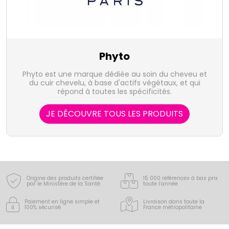
Phyto
Phyto est une marque dédiée au soin du cheveu et
du cuir chevelu, à base d'actifs végétaux, et qui
répond à toutes les spécificités.
JE DÉCOUVRE TOUS LES PRODUITS
Origine des produits certifiée
15 000 références à bas prix
par le Ministère de la Santé
toute l’année
Paiement en ligne simple
et
Livraison dans toute la
100% sécurisé
France
métropolitaine