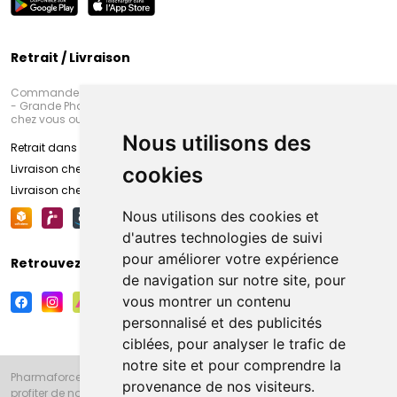
Retrait / Livraison
Commandez en ligne et venez chercher votre commande à Amiens
- Grande Pharmacie d’Amiens (Fachon) ou recevez-là rapidement
chez vous ou en point retrait
Nous utilisons des
Retrait dans la pharmacie d’Amiens
Livraison chez vous
cookies
Livraison chez votre commerçant
Nous utilisons des cookies et
d'autres technologies de suivi
pour améliorer votre expérience
Retrouvez-nous sur vos réseaux sociaux
de navigation sur notre site, pour
vous montrer un contenu
personnalisé et des publicités
ciblées, pour analyser le trafic de
notre site et pour comprendre la
Pharmaforce.fr et la Grande Pharmacie d’Amiens vous souhaitent de
provenance de nos visiteurs.
profiter de notre accueil, de nos conseils pharmaceutiques,