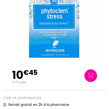
10
€
45
0
/unité
€
26
CODE CIP: 3401576942249
Retrait gratuit en 2h à la pharmacie