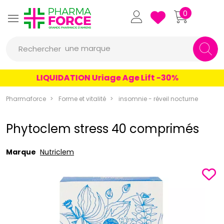
Pharmaforce Grande Pharmacie 
0
une marque
Rechercher
un conseil
LIQUIDATION Uriage Age Lift -30%
un produit
Pharmaforce
Forme et vitalité
insomnie - réveil nocturne
une marque
Phytoclem stress 40 comprimés
Marque
Nutriclem