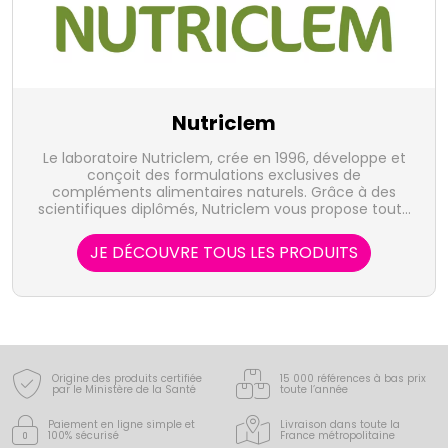
Nutriclem
Le laboratoire Nutriclem, crée en 1996, développe et
conçoit des formulations exclusives de
compléments alimentaires naturels. Grâce à des
scientifiques diplômés, Nutriclem vous propose toute
une gamme de compléments alimentaires, source
de micronutriments, qui ont pour but de compléter
JE DÉCOUVRE TOUS LES PRODUITS
un régime nutritionnel normal. Notre alimentation
est, en effet, appauvrie en micronutriments à cause
des modes de cuissons dénaturants, des
surchauffes et de la congélation. Les compléments
Nutriclem, souvent conseillés sous forme de cures
renouvelables ont une action durable et naturelle. Ils
permettent la préservation de votre capital santé en
maintenant votre bien-être.
Origine des produits certifiée
15 000 références à bas prix
par le Ministère de la Santé
toute l’année
Paiement en ligne simple
et
Livraison dans toute la
100% sécurisé
France
métropolitaine