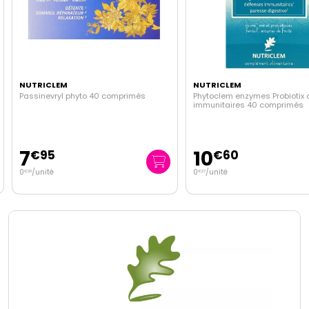
NUTRICLEM
NUTRICLEM
Passinevryl phyto 40 comprimés
Phytoclem enzymes Probiotix 
immunitaires 40 comprimés
7
10
€
95
€
60
0
/unité
0
/unité
€
20
€
27