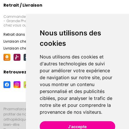
Retrait / Livraison
Commandez en ligne et venez chercher votre commande à Amiens
- Grande Pharmacie d’Amiens (Fachon) ou recevez-là rapidement
chez vous ou en point retrait
Nous utilisons des
Retrait dans la pharmacie d’Amiens
Livraison chez vous
cookies
Livraison chez votre commerçant
Nous utilisons des cookies et
d'autres technologies de suivi
pour améliorer votre expérience
Retrouvez-nous sur vos réseaux sociaux
de navigation sur notre site, pour
vous montrer un contenu
personnalisé et des publicités
ciblées, pour analyser le trafic de
notre site et pour comprendre la
Pharmaforce.fr et la Grande Pharmacie d’Amiens vous souhaitent de
provenance de nos visiteurs.
profiter de notre accueil, de nos conseils pharmaceutiques,
orthopédiques, homéopathiques, parapharmaceutiques, beauté et
bien-être.
J'accepte