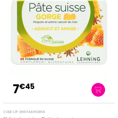
7
€
45
CODE CIP: 3661744050859