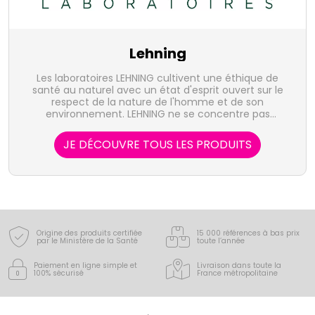
Lehning
Les laboratoires LEHNING cultivent une éthique de
santé au naturel avec un état d'esprit ouvert sur le
respect de la nature de l'homme et de son
environnement. LEHNING ne se concentre pas
uniquement sur une pathologie unique mais sur
l'individu dans sa globalité.
JE DÉCOUVRE TOUS LES PRODUITS
Origine des produits certifiée
15 000 références à bas prix
par le Ministère de la Santé
toute l’année
Paiement en ligne simple
et
Livraison dans toute la
100% sécurisé
France
métropolitaine