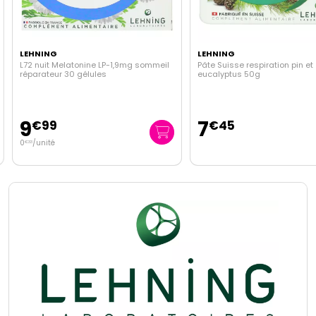
LEHNING
LEHNING
L72 nuit Melatonine LP-1,9mg sommeil
Pâte Suisse respiration pin et
réparateur 30 gélules
eucalyptus 50g
9
7
€
99
€
45
0
/unité
€
33