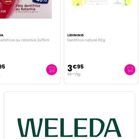
DA
LEHNING
entifrice au ratanhia 2x75ml
Dentifrice naturel 80g
3
95
€
95
.
49
/kg
€
38