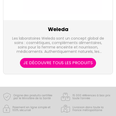
Weleda
Les laboratoires Weleda sont un concept global de
soins : cosmétiques, compléments alimentaires,
soins pour la femme enceinte et nourrisson,
médicaments. Authentiquement naturels, les
produits Weleda puisent, dans la nature, les forces
vives qui stimulent les capacités de régulation et de
JE DÉCOUVRE TOUS LES PRODUITS
régénération de l'organisme.
Origine des produits certifiée
15 000 références à bas prix
par le Ministère de la Santé
toute l’année
Paiement en ligne simple
et
Livraison dans toute la
100% sécurisé
France
métropolitaine