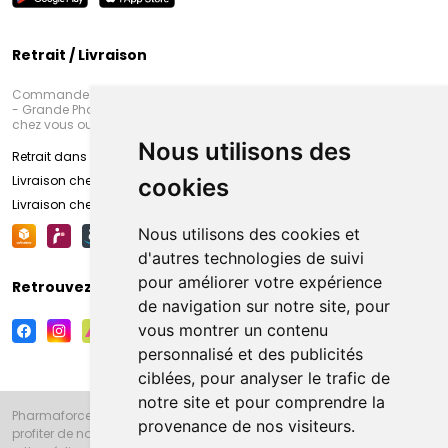
Retrait / Livraison
Commandez en ligne et venez chercher votre commande à Amiens
- Grande Pharmacie d’Amiens (Fachon) ou recevez-là rapidement
chez vous ou en point retrait
Nous utilisons des
Retrait dans la pharmacie d’Amiens
Livraison chez vous
cookies
Livraison chez votre commerçant
Nous utilisons des cookies et
d'autres technologies de suivi
pour améliorer votre expérience
Retrouvez-nous sur vos réseaux sociaux
de navigation sur notre site, pour
vous montrer un contenu
personnalisé et des publicités
ciblées, pour analyser le trafic de
notre site et pour comprendre la
Pharmaforce.fr et la Grande Pharmacie d’Amiens vous souhaitent de
provenance de nos visiteurs.
profiter de notre accueil, de nos conseils pharmaceutiques,