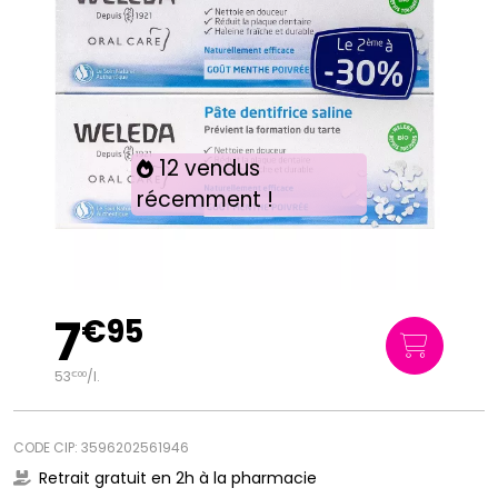
12 vendus
récemment !
7
€
95
53
/
l.
€
00
CODE CIP: 3596202561946
Retrait gratuit en 2h à la pharmacie