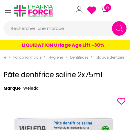
Pharmaforce Grande Pharmacie 
0
une marque
Rechercher
un conseil
LIQUIDATION Uriage Age Lift -30%
un produit
rce
Parapharmacie
Hygiène
Dentifrices
plaque dentaire
une marque
Pâte dentifrice saline 2x75ml
Marque
Weleda