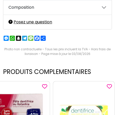
Composition
Posez une question
Messenger
WhatsApp
Snapchat
Telegram
Message
Facebook
Partager
Photo non contractuelle - Tous les prix incluent la TVA - Hors frais de
livraison - Page mise à jour le 03/08/2026
PRODUITS COMPLEMENTAIRES